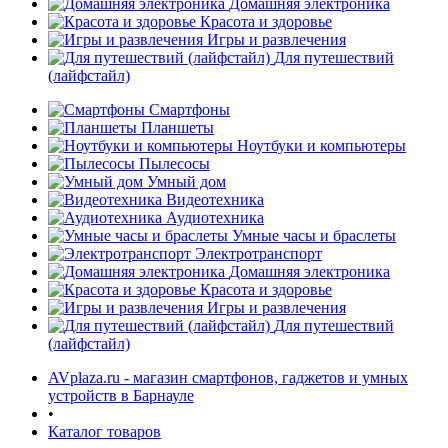
Домашняя электроника
Красота и здоровье
Игры и развлечения
Для путешествий
(лайфстайл)
Смартфоны
Планшеты
Ноутбуки и компьютеры
раз в 2 недели
Пылесосы
Умный дом
Видеотехника
Аудиотехника
Умные часы и браслеты
Электротранспорт
Домашняя электроника
Красота и здоровье
Игры и развлечения
Для путешествий
(лайфстайл)
AVplaza.ru - магазин смартфонов, гаджетов и умных
устройств в Барнауле
•
Каталог товаров