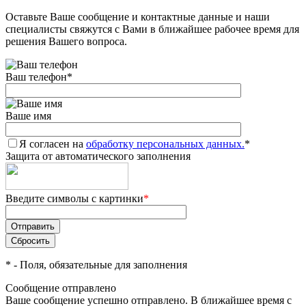
Оставьте Ваше сообщение и контактные данные и наши
Добавляйте товары
специалисты свяжутся с Вами в ближайшее рабочее время для
в корзину
решения Вашего вопроса.
Ваш телефон
*
Оплачивайте сегодня только
25
% картой любого банка
Ваше имя
Я согласен на
Получайте товар
обработку персональных данных.
*
Защита от автоматического заполнения
выбранный способом
Введите символы с картинки
*
Оставшиеся
75
% будут
списываться
с вашей карты
по
25
%
каждые 2 недели
*
- Поля, обязательные для заполнения
Сообщение отправлено
Ваше сообщение успешно отправлено. В ближайшее время с
Подробнее