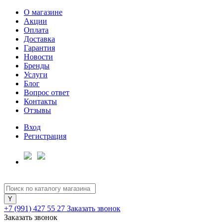
О магазине
Акции
Оплата
Доставка
Гарантия
Для клиентов всех банков
Новости
Бренды
Услуги
Разбейте
Блог
оплату
Вопрос ответ
на части
Контакты
без переплат
Отзывы
Вход
Регистрация
График платежей
Сегодня
25
%
+7 (991) 427 55 27
Заказать звонок
Заказать звонок