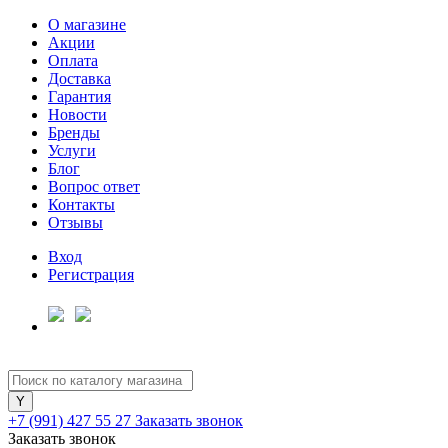
О магазине
Акции
Оплата
Доставка
Гарантия
Для клиентов всех банков
Новости
Бренды
Услуги
Разбейте
Блог
оплату
Вопрос ответ
на части
Контакты
без переплат
Отзывы
Вход
Регистрация
График платежей
Сегодня
25
%
+7 (991) 427 55 27
Заказать звонок
Заказать звонок