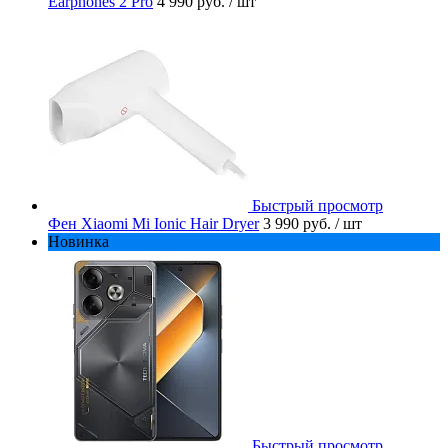
Earphones 2 Pro
4 990 руб.
/ шт
Быстрый просмотр
Фен Xiaomi Mi Ionic Hair Dryer
3 990 руб.
/ шт
Новинка
Быстрый просмотр