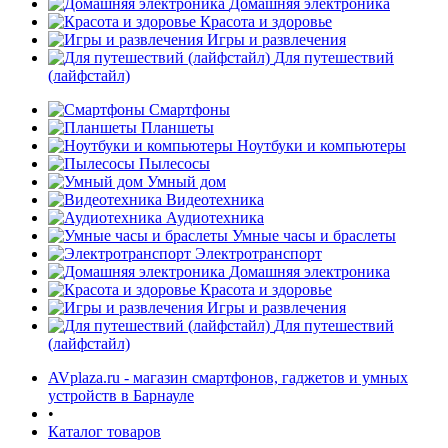
Домашняя электроника
Красота и здоровье
Игры и развлечения
Для путешествий
(лайфстайл)
Смартфоны
Планшеты
Ноутбуки и компьютеры
раз в 2 недели
Пылесосы
Умный дом
Видеотехника
Аудиотехника
Умные часы и браслеты
Электротранспорт
Домашняя электроника
Красота и здоровье
Игры и развлечения
Для путешествий
(лайфстайл)
AVplaza.ru - магазин смартфонов, гаджетов и умных
устройств в Барнауле
•
Каталог товаров