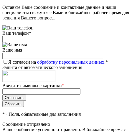
Оставьте Ваше сообщение и контактные данные и наши
Добавляйте товары
специалисты свяжутся с Вами в ближайшее рабочее время для
в корзину
решения Вашего вопроса.
Ваш телефон
*
Оплачивайте сегодня только
25
% картой любого банка
Ваше имя
Я согласен на
Получайте товар
обработку персональных данных.
*
Защита от автоматического заполнения
выбранный способом
Введите символы с картинки
*
Оставшиеся
75
% будут
списываться
с вашей карты
по
25
%
каждые 2 недели
*
- Поля, обязательные для заполнения
Сообщение отправлено
Ваше сообщение успешно отправлено. В ближайшее время с
Подробнее