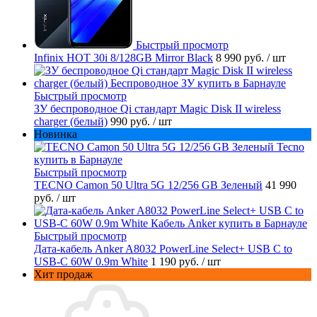
Быстрый просмотр
Infinix HOT 30i 8/128GB Mirror Black
8 990 руб.
/ шт
Быстрый просмотр
ЗУ беспроводное Qi стандарт Magic Disk II wireless
charger (белый)
990 руб.
/ шт
Новинка
Быстрый просмотр
TECNO Camon 50 Ultra 5G 12/256 GB Зеленый
41 990
руб.
/ шт
Быстрый просмотр
Дата-кабель Anker A8032 PowerLine Select+ USB C to
USB-C 60W 0.9m White
1 190 руб.
/ шт
Хит продаж