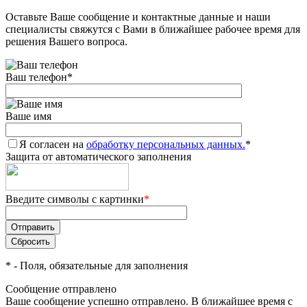
Оставьте Ваше сообщение и контактные данные и наши
Добавляйте товары
специалисты свяжутся с Вами в ближайшее рабочее время для
в корзину
решения Вашего вопроса.
Ваш телефон
*
Оплачивайте сегодня только
25
% картой любого банка
Ваше имя
Я согласен на
Получайте товар
обработку персональных данных.
*
Защита от автоматического заполнения
выбранный способом
Введите символы с картинки
*
Оставшиеся
75
% будут
списываться
с вашей карты
по
25
%
каждые 2 недели
*
- Поля, обязательные для заполнения
Сообщение отправлено
Ваше сообщение успешно отправлено. В ближайшее время с
Подробнее