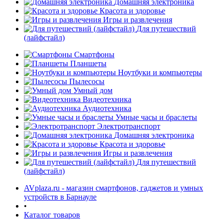
Домашняя электроника
Красота и здоровье
Игры и развлечения
Для путешествий
(лайфстайл)
Смартфоны
Планшеты
Ноутбуки и компьютеры
раз в 2 недели
Пылесосы
Умный дом
Видеотехника
Аудиотехника
Умные часы и браслеты
Электротранспорт
Домашняя электроника
Красота и здоровье
Игры и развлечения
Для путешествий
(лайфстайл)
AVplaza.ru - магазин смартфонов, гаджетов и умных
устройств в Барнауле
•
Каталог товаров