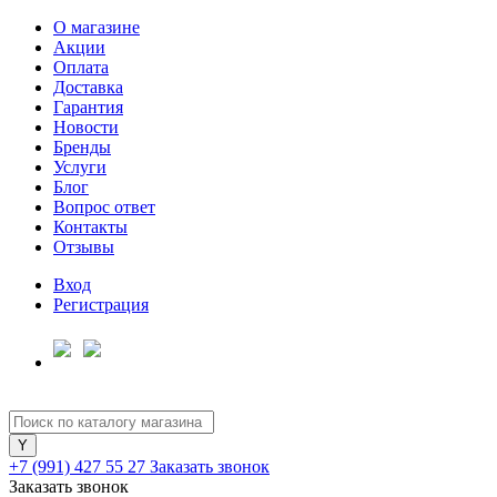
О магазине
Акции
Оплата
Доставка
Гарантия
Для клиентов всех банков
Новости
Бренды
Услуги
Разбейте
Блог
оплату
Вопрос ответ
на части
Контакты
без переплат
Отзывы
Вход
Регистрация
График платежей
Сегодня
25
%
+7 (991) 427 55 27
Заказать звонок
Заказать звонок