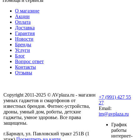
Помощь и сервисы
О магазине
Акции
Оплата
Доставка
Гарантия
Новости
Бренды
Услуги
Блог
Вопрос ответ
Контакты
Отзывы
Copyright 2011-2025 © AVplaza.ru - магазин
+7 (991) 427 55
умных гаджетов и смартфонов от
27
известных брендов. Фитнес-устройства,
Email:
дроны, умный дом, роботы, детские
im@avplaza.ru
гаджеты, умное здоровье. Все права
защищены.
График
работы
г.Барнаул, ул. Павловский тракт 251В (1
интернет-
этаж)
Посмотреть на карте