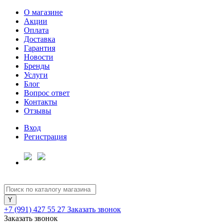
О магазине
Акции
Оплата
Доставка
Гарантия
Для клиентов всех банков
Новости
Бренды
Услуги
Разбейте
Блог
оплату
Вопрос ответ
на части
Контакты
без переплат
Отзывы
Вход
Регистрация
График платежей
Сегодня
25
%
+7 (991) 427 55 27
Заказать звонок
Заказать звонок