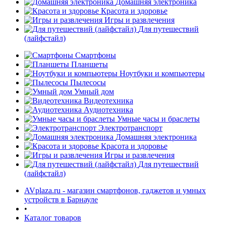
Домашняя электроника
Красота и здоровье
Игры и развлечения
Для путешествий
(лайфстайл)
Смартфоны
Планшеты
Ноутбуки и компьютеры
раз в 2 недели
Пылесосы
Умный дом
Видеотехника
Аудиотехника
Умные часы и браслеты
Электротранспорт
Домашняя электроника
Красота и здоровье
Игры и развлечения
Для путешествий
(лайфстайл)
AVplaza.ru - магазин смартфонов, гаджетов и умных
устройств в Барнауле
•
Каталог товаров