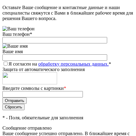
Оставьте Ваше сообщение и контактные данные и наши
Добавляйте товары
специалисты свяжутся с Вами в ближайшее рабочее время для
в корзину
решения Вашего вопроса.
Ваш телефон
*
Оплачивайте сегодня только
25
% картой любого банка
Ваше имя
Я согласен на
Получайте товар
обработку персональных данных.
*
Защита от автоматического заполнения
выбранный способом
Введите символы с картинки
*
Оставшиеся
75
% будут
списываться
с вашей карты
по
25
%
каждые 2 недели
*
- Поля, обязательные для заполнения
Сообщение отправлено
Ваше сообщение успешно отправлено. В ближайшее время с
Подробнее