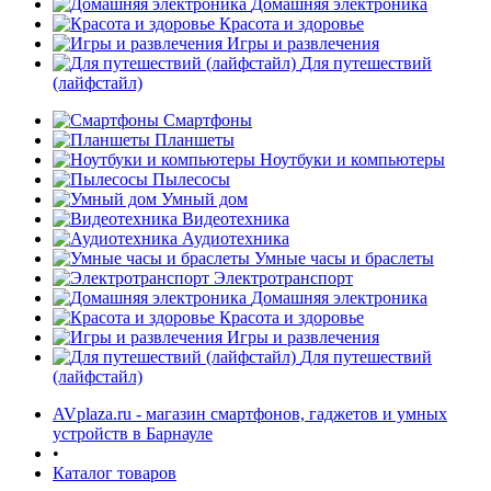
Домашняя электроника
Красота и здоровье
Игры и развлечения
Для путешествий
(лайфстайл)
Смартфоны
Планшеты
Ноутбуки и компьютеры
раз в 2 недели
Пылесосы
Умный дом
Видеотехника
Аудиотехника
Умные часы и браслеты
Электротранспорт
Домашняя электроника
Красота и здоровье
Игры и развлечения
Для путешествий
(лайфстайл)
AVplaza.ru - магазин смартфонов, гаджетов и умных
устройств в Барнауле
•
Каталог товаров