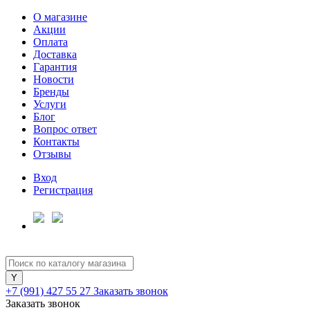
О магазине
Акции
Оплата
Доставка
Гарантия
Для клиентов всех банков
Новости
Бренды
Услуги
Разбейте
Блог
оплату
Вопрос ответ
на части
Контакты
без переплат
Отзывы
Вход
Регистрация
График платежей
Сегодня
25
%
+7 (991) 427 55 27
Заказать звонок
Заказать звонок