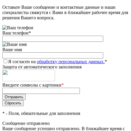
Оставьте Ваше сообщение и контактные данные и наши
Добавляйте товары
специалисты свяжутся с Вами в ближайшее рабочее время для
в корзину
решения Вашего вопроса.
Ваш телефон
*
Оплачивайте сегодня только
25
% картой любого банка
Ваше имя
Я согласен на
Получайте товар
обработку персональных данных.
*
Защита от автоматического заполнения
выбранный способом
Введите символы с картинки
*
Оставшиеся
75
% будут
списываться
с вашей карты
по
25
%
каждые 2 недели
*
- Поля, обязательные для заполнения
Сообщение отправлено
Ваше сообщение успешно отправлено. В ближайшее время с
Подробнее