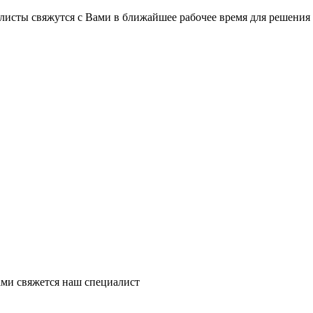
на части
без переплат
листы свяжутся с Вами в ближайшее рабочее время для решения
График платежей
Сегодня
25
%
Добавляйте товары
в корзину
Оплачивайте сегодня только
ми свяжется наш специалист
25
% картой любого банка