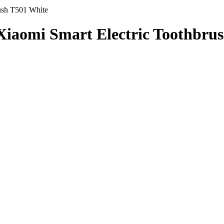
ush T501 White
iaomi Smart Electric Toothbru