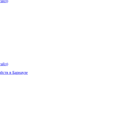
тайл)
plait.ru
раз в 2 недели
тайл)
ойств в Барнауле