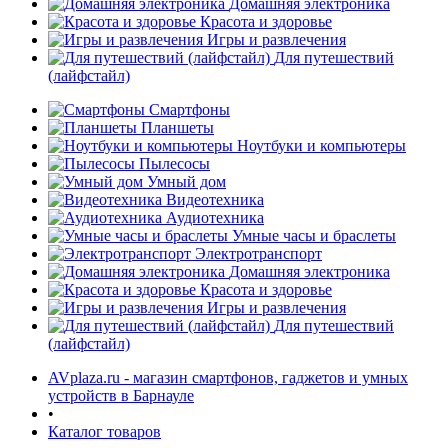
Домашняя электроника
Красота и здоровье
Игры и развлечения
Для путешествий
(лайфстайл)
Смартфоны
Планшеты
Ноутбуки и компьютеры
раз в 2 недели
Пылесосы
Умный дом
Видеотехника
Аудиотехника
Умные часы и браслеты
Электротранспорт
Домашняя электроника
Красота и здоровье
Игры и развлечения
Для путешествий
(лайфстайл)
AVplaza.ru - магазин смартфонов, гаджетов и умных
устройств в Барнауле
•
Каталог товаров