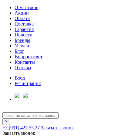
О магазине
Акции
Оплата
Доставка
Гарантия
Для клиентов всех банков
Новости
Бренды
Услуги
Разбейте
Блог
оплату
Вопрос ответ
на части
Контакты
без переплат
Отзывы
Вход
Регистрация
График платежей
Сегодня
25
%
+7 (991) 427 55 27
Заказать звонок
Заказать звонок