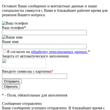
Оставьте Ваше сообщение и контактные данные и наши
Добавляйте товары
специалисты свяжутся с Вами в ближайшее рабочее время для
в корзину
решения Вашего вопроса.
Ваш телефон
*
Оплачивайте сегодня только
25
% картой любого банка
Ваше имя
Я согласен на
Получайте товар
обработку персональных данных.
*
Защита от автоматического заполнения
выбранный способом
Введите символы с картинки
*
Оставшиеся
75
% будут
списываться
с вашей карты
по
25
%
каждые 2 недели
*
- Поля, обязательные для заполнения
Сообщение отправлено
Ваше сообщение успешно отправлено. В ближайшее время с
Подробнее