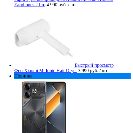
Earphones 2 Pro
4 990 руб.
/ шт
Быстрый просмотр
Фен Xiaomi Mi Ionic Hair Dryer
3 990 руб.
/ шт
Новинка