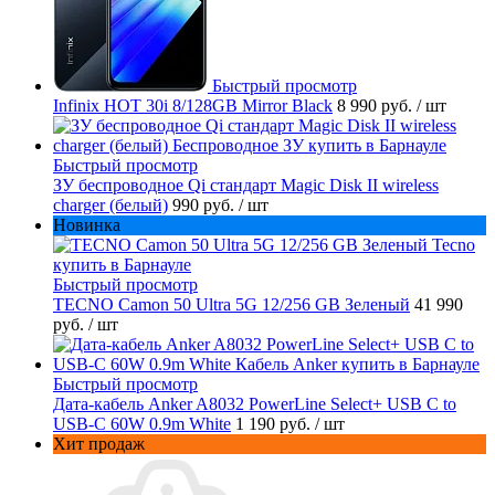
Быстрый просмотр
Infinix HOT 30i 8/128GB Mirror Black
8 990 руб.
/ шт
Быстрый просмотр
ЗУ беспроводное Qi стандарт Magic Disk II wireless
charger (белый)
990 руб.
/ шт
Новинка
Быстрый просмотр
TECNO Camon 50 Ultra 5G 12/256 GB Зеленый
41 990
руб.
/ шт
Быстрый просмотр
Дата-кабель Anker A8032 PowerLine Select+ USB C to
USB-C 60W 0.9m White
1 190 руб.
/ шт
Хит продаж