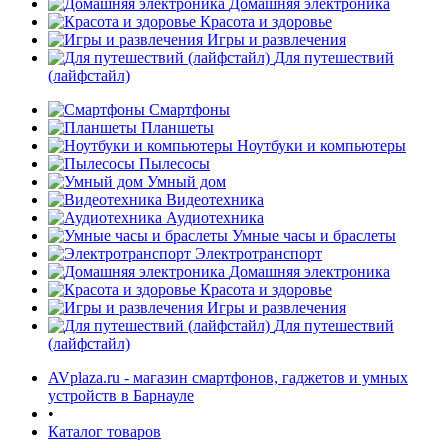
Домашняя электроника
Красота и здоровье
Игры и развлечения
Для путешествий
(лайфстайл)
Смартфоны
Планшеты
Ноутбуки и компьютеры
раз в 2 недели
Пылесосы
Умный дом
Видеотехника
Аудиотехника
Умные часы и браслеты
Электротранспорт
Домашняя электроника
Красота и здоровье
Игры и развлечения
Для путешествий
(лайфстайл)
AVplaza.ru - магазин смартфонов, гаджетов и умных
устройств в Барнауле
•
Каталог товаров