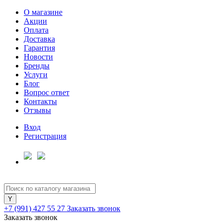
О магазине
Акции
Оплата
Доставка
Гарантия
Для клиентов всех банков
Новости
Бренды
Услуги
Разбейте
Блог
оплату
Вопрос ответ
на части
Контакты
без переплат
Отзывы
Вход
Регистрация
График платежей
Сегодня
25
%
+7 (991) 427 55 27
Заказать звонок
Заказать звонок