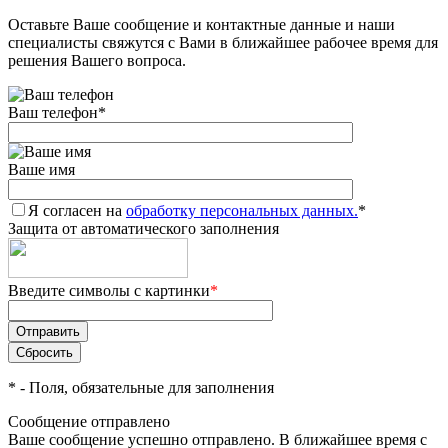
Оставьте Ваше сообщение и контактные данные и наши
Добавляйте товары
специалисты свяжутся с Вами в ближайшее рабочее время для
в корзину
решения Вашего вопроса.
Ваш телефон
*
Оплачивайте сегодня только
25
% картой любого банка
Ваше имя
Я согласен на
Получайте товар
обработку персональных данных.
*
Защита от автоматического заполнения
выбранный способом
Введите символы с картинки
*
Оставшиеся
75
% будут
списываться
с вашей карты
по
25
%
каждые 2 недели
*
- Поля, обязательные для заполнения
Сообщение отправлено
Ваше сообщение успешно отправлено. В ближайшее время с
Подробнее