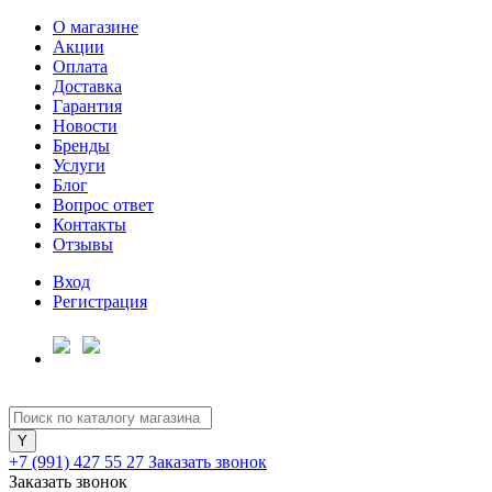
О магазине
Акции
Оплата
Доставка
Гарантия
Для клиентов всех банков
Новости
Бренды
Услуги
Разбейте
Блог
оплату
Вопрос ответ
на части
Контакты
без переплат
Отзывы
Вход
Регистрация
График платежей
Сегодня
25
%
+7 (991) 427 55 27
Заказать звонок
Заказать звонок