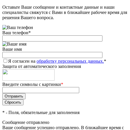
Оставьте Ваше сообщение и контактные данные и наши
Добавляйте товары
специалисты свяжутся с Вами в ближайшее рабочее время для
в корзину
решения Вашего вопроса.
Ваш телефон
*
Оплачивайте сегодня только
25
% картой любого банка
Ваше имя
Я согласен на
Получайте товар
обработку персональных данных.
*
Защита от автоматического заполнения
выбранный способом
Введите символы с картинки
*
Оставшиеся
75
% будут
списываться
с вашей карты
по
25
%
каждые 2 недели
*
- Поля, обязательные для заполнения
Сообщение отправлено
Ваше сообщение успешно отправлено. В ближайшее время с
Подробнее