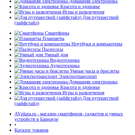
Домашняя электроника
Красота и здоровье
Игры и развлечения
Для путешествий
(лайфстайл)
Смартфоны
Планшеты
Ноутбуки и компьютеры
раз в 2 недели
Пылесосы
Умный дом
Видеотехника
Аудиотехника
Умные часы и браслеты
Электротранспорт
Домашняя электроника
Красота и здоровье
Игры и развлечения
Для путешествий
(лайфстайл)
AVplaza.ru - магазин смартфонов, гаджетов и умных
устройств в Барнауле
•
Каталог товаров