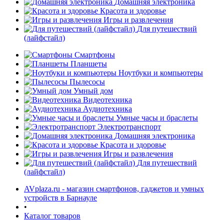
Домашняя электроника
Красота и здоровье
Игры и развлечения
Для путешествий
(лайфстайл)
Смартфоны
Планшеты
Ноутбуки и компьютеры
раз в 2 недели
Пылесосы
Умный дом
Видеотехника
Аудиотехника
Умные часы и браслеты
Электротранспорт
Домашняя электроника
Красота и здоровье
Игры и развлечения
Для путешествий
(лайфстайл)
AVplaza.ru - магазин смартфонов, гаджетов и умных
устройств в Барнауле
•
Каталог товаров