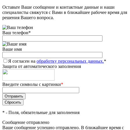
Оставьте Ваше сообщение и контактные данные и наши
Добавляйте товары
специалисты свяжутся с Вами в ближайшее рабочее время для
в корзину
решения Вашего вопроса.
Ваш телефон
*
Оплачивайте сегодня только
25
% картой любого банка
Ваше имя
Я согласен на
Получайте товар
обработку персональных данных.
*
Защита от автоматического заполнения
выбранный способом
Введите символы с картинки
*
Оставшиеся
75
% будут
списываться
с вашей карты
по
25
%
каждые 2 недели
*
- Поля, обязательные для заполнения
Сообщение отправлено
Ваше сообщение успешно отправлено. В ближайшее время с
Подробнее