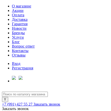
О магазине
Акции
Оплата
Доставка
Гарантия
Для клиентов всех банков
Новости
Бренды
Услуги
Разбейте
Блог
оплату
Вопрос ответ
на части
Контакты
без переплат
Отзывы
Вход
Регистрация
График платежей
Сегодня
25
%
+7 (991) 427 55 27
Заказать звонок
Заказать звонок