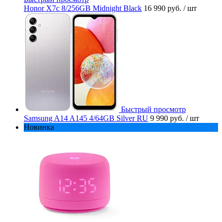
Honor X7c 8/256GB Midnight Black
16 990 руб.
/ шт
Быстрый просмотр
Samsung A14 A145 4/64GB Silver RU
9 990 руб.
/ шт
Новинка