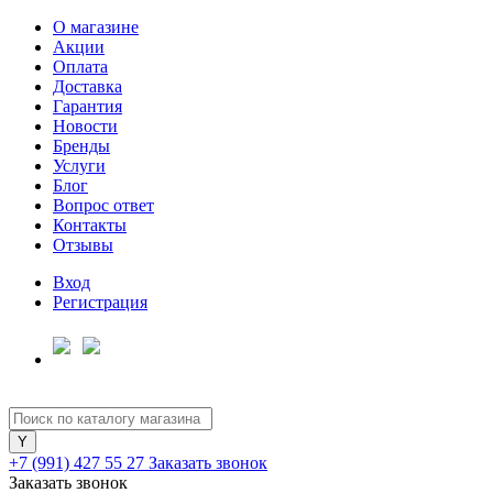
О магазине
Акции
Оплата
Доставка
Гарантия
Для клиентов всех банков
Новости
Бренды
Услуги
Разбейте
Блог
оплату
Вопрос ответ
на части
Контакты
без переплат
Отзывы
Вход
Регистрация
График платежей
Сегодня
25
%
+7 (991) 427 55 27
Заказать звонок
Заказать звонок