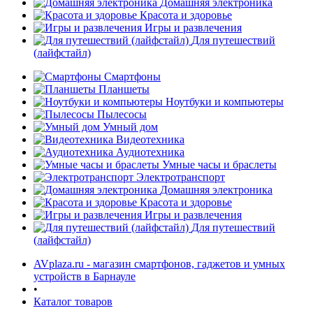
Домашняя электроника
Красота и здоровье
Игры и развлечения
Для путешествий
(лайфстайл)
Смартфоны
Планшеты
Ноутбуки и компьютеры
раз в 2 недели
Пылесосы
Умный дом
Видеотехника
Аудиотехника
Умные часы и браслеты
Электротранспорт
Домашняя электроника
Красота и здоровье
Игры и развлечения
Для путешествий
(лайфстайл)
AVplaza.ru - магазин смартфонов, гаджетов и умных
устройств в Барнауле
•
Каталог товаров