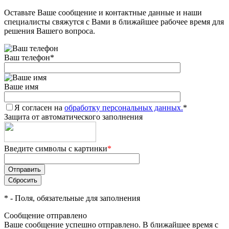
Оставьте Ваше сообщение и контактные данные и наши
Добавляйте товары
специалисты свяжутся с Вами в ближайшее рабочее время для
в корзину
решения Вашего вопроса.
Ваш телефон
*
Оплачивайте сегодня только
25
% картой любого банка
Ваше имя
Я согласен на
Получайте товар
обработку персональных данных.
*
Защита от автоматического заполнения
выбранный способом
Введите символы с картинки
*
Оставшиеся
75
% будут
списываться
с вашей карты
по
25
%
каждые 2 недели
*
- Поля, обязательные для заполнения
Сообщение отправлено
Ваше сообщение успешно отправлено. В ближайшее время с
Подробнее