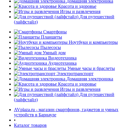
Домашняя электроника
Красота и здоровье
Игры и развлечения
Для путешествий
(лайфстайл)
Смартфоны
Планшеты
Ноутбуки и компьютеры
раз в 2 недели
Пылесосы
Умный дом
Видеотехника
Аудиотехника
Умные часы и браслеты
Электротранспорт
Домашняя электроника
Красота и здоровье
Игры и развлечения
Для путешествий
(лайфстайл)
AVplaza.ru - магазин смартфонов, гаджетов и умных
устройств в Барнауле
•
Каталог товаров