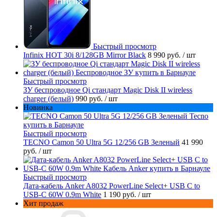
Быстрый просмотр
Infinix HOT 30i 8/128GB Mirror Black
8 990 руб.
/ шт
Быстрый просмотр
ЗУ беспроводное Qi стандарт Magic Disk II wireless
charger (белый)
990 руб.
/ шт
Новинка
Быстрый просмотр
TECNO Camon 50 Ultra 5G 12/256 GB Зеленый
41 990
руб.
/ шт
Быстрый просмотр
Дата-кабель Anker A8032 PowerLine Select+ USB C to
USB-C 60W 0.9m White
1 190 руб.
/ шт
Хит продаж