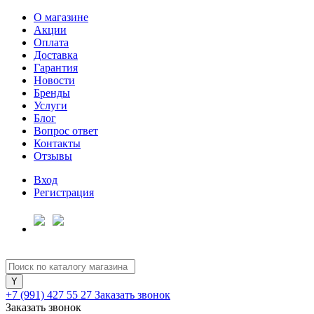
О магазине
Акции
Оплата
Доставка
Гарантия
Для клиентов всех банков
Новости
Бренды
Услуги
Разбейте
Блог
оплату
Вопрос ответ
на части
Контакты
без переплат
Отзывы
Вход
Регистрация
График платежей
Сегодня
25
%
+7 (991) 427 55 27
Заказать звонок
Заказать звонок