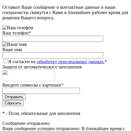
Оставьте Ваше сообщение и контактные данные и наши
Добавляйте товары
специалисты свяжутся с Вами в ближайшее рабочее время для
в корзину
решения Вашего вопроса.
Ваш телефон
*
Оплачивайте сегодня только
25
% картой любого банка
Ваше имя
Я согласен на
Получайте товар
обработку персональных данных.
*
Защита от автоматического заполнения
выбранный способом
Введите символы с картинки
*
Оставшиеся
75
% будут
списываться
с вашей карты
по
25
%
каждые 2 недели
*
- Поля, обязательные для заполнения
Сообщение отправлено
Ваше сообщение успешно отправлено. В ближайшее время с
Подробнее