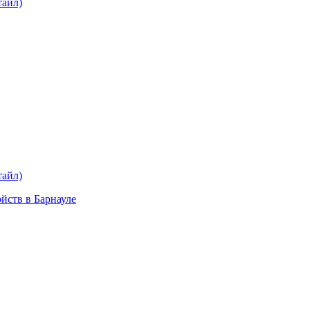
тайл)
plait.ru
раз в 2 недели
тайл)
ойств в Барнауле