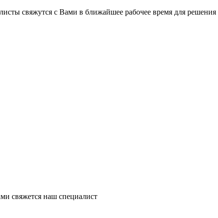
на части
без переплат
листы свяжутся с Вами в ближайшее рабочее время для решения
График платежей
Сегодня
25
%
Добавляйте товары
в корзину
Оплачивайте сегодня только
ми свяжется наш специалист
25
% картой любого банка