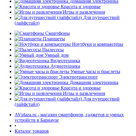
Домашняя электроника
Красота и здоровье
Игры и развлечения
Для путешествий
(лайфстайл)
Смартфоны
Планшеты
Ноутбуки и компьютеры
раз в 2 недели
Пылесосы
Умный дом
Видеотехника
Аудиотехника
Умные часы и браслеты
Электротранспорт
Домашняя электроника
Красота и здоровье
Игры и развлечения
Для путешествий
(лайфстайл)
AVplaza.ru - магазин смартфонов, гаджетов и умных
устройств в Барнауле
•
Каталог товаров