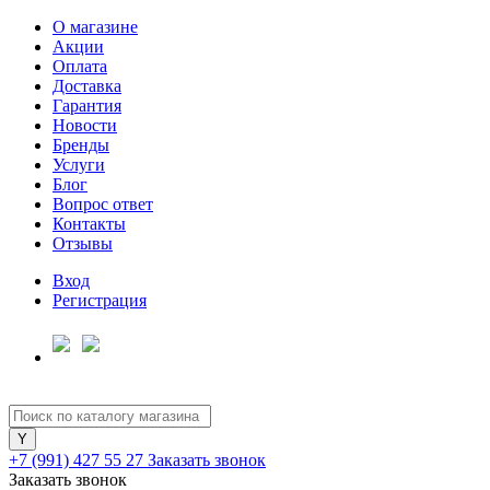
О магазине
Акции
Оплата
Доставка
Гарантия
Для клиентов всех банков
Новости
Бренды
Услуги
Разбейте
Блог
оплату
Вопрос ответ
на части
Контакты
без переплат
Отзывы
Вход
Регистрация
График платежей
Сегодня
25
%
+7 (991) 427 55 27
Заказать звонок
Заказать звонок