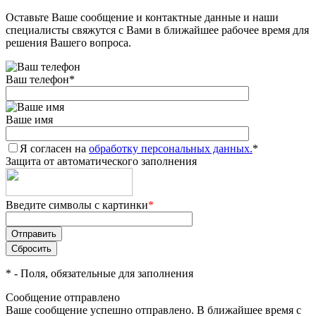
Оставьте Ваше сообщение и контактные данные и наши
Добавляйте товары
специалисты свяжутся с Вами в ближайшее рабочее время для
в корзину
решения Вашего вопроса.
Ваш телефон
*
Оплачивайте сегодня только
25
% картой любого банка
Ваше имя
Я согласен на
Получайте товар
обработку персональных данных.
*
Защита от автоматического заполнения
выбранный способом
Введите символы с картинки
*
Оставшиеся
75
% будут
списываться
с вашей карты
по
25
%
каждые 2 недели
*
- Поля, обязательные для заполнения
Сообщение отправлено
Ваше сообщение успешно отправлено. В ближайшее время с
Подробнее