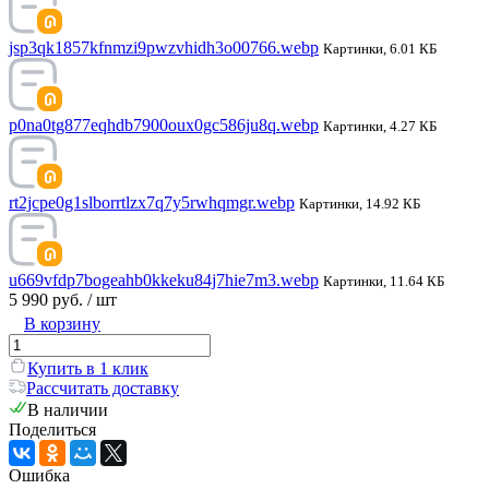
jsp3qk1857kfnmzi9pwzvhidh3o00766.webp
Картинки, 6.01 КБ
p0na0tg877eqhdb7900oux0gc586ju8q.webp
Картинки, 4.27 КБ
rt2jcpe0g1slborrtlzx7q7y5rwhqmgr.webp
Картинки, 14.92 КБ
u669vfdp7bogeahb0kkeku84j7hie7m3.webp
Картинки, 11.64 КБ
5 990 руб.
/ шт
В корзину
Купить в 1 клик
Рассчитать доставку
В наличии
Поделиться
Ошибка