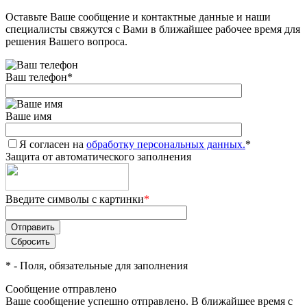
Оставьте Ваше сообщение и контактные данные и наши
Добавляйте товары
специалисты свяжутся с Вами в ближайшее рабочее время для
в корзину
решения Вашего вопроса.
Ваш телефон
*
Оплачивайте сегодня только
25
% картой любого банка
Ваше имя
Я согласен на
Получайте товар
обработку персональных данных.
*
Защита от автоматического заполнения
выбранный способом
Введите символы с картинки
*
Оставшиеся
75
% будут
списываться
с вашей карты
по
25
%
каждые 2 недели
*
- Поля, обязательные для заполнения
Сообщение отправлено
Ваше сообщение успешно отправлено. В ближайшее время с
Подробнее