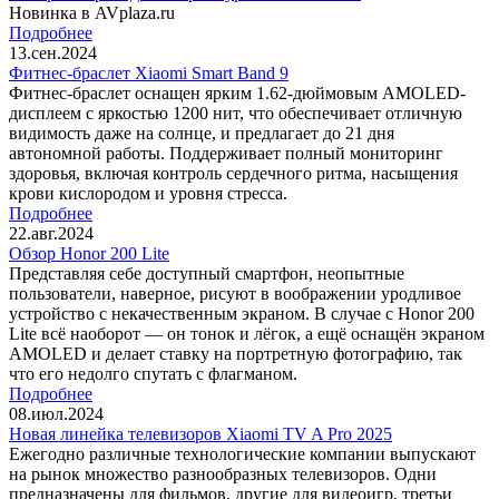
Новинка в AVplaza.ru
Подробнее
13.сен.2024
Фитнес-браслет Xiaomi Smart Band 9
Фитнес-браслет оснащен ярким 1.62-дюймовым AMOLED-
дисплеем с яркостью 1200 нит, что обеспечивает отличную
видимость даже на солнце, и предлагает до 21 дня
автономной работы. Поддерживает полный мониторинг
здоровья, включая контроль сердечного ритма, насыщения
крови кислородом и уровня стресса.
Подробнее
22.авг.2024
Обзор Honor 200 Lite
Представляя себе доступный смартфон, неопытные
пользователи, наверное, рисуют в воображении уродливое
устройство с некачественным экраном. В случае с Honor 200
Lite всё наоборот — он тонок и лёгок, а ещё оснащён экраном
AMOLED и делает ставку на портретную фотографию, так
что его недолго спутать с флагманом.
Подробнее
08.июл.2024
Новая линейка телевизоров Xiaomi TV A Pro 2025
Ежегодно различные технологические компании выпускают
на рынок множество разнообразных телевизоров. Одни
предназначены для фильмов, другие для видеоигр, третьи