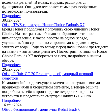
полезных деталей. В новых моделях расширяется
функционал. Они удовлетворяют самые разнообразные
потребности пользователя.
Подробнее
30.сен.2024
Обзор TWS-гарнитуры Honor Choice Earbuds X7
Бренд Honor продолжает пополнять свою линейку Honor
Choice. На этот раз нам обещают гибридное активное
шумоподавление, 8 часов работы на одном заряде,
улучшенный по сравнению с прошлыми моделями звук,
защиту от воды. Судя по всему, перед нами новый претендент
на звание «топ за свои деньги». Посмотрим, готовы ли Honor
Choice Earbuds X7 побороться за него, подробнее в нашем
обзоре.
Подробнее
20.сен.2024
Обзор Infinix GT 20 Pro: недорогой, мощный игровой
смартфон!
Компания Infinix до текущего момента выступала своими
предложениями в бюджетном сегменте, а теперь решила
попробовать себя в производстве недорогих игровых
устройств и представила смартфон Infinix GT 20 Pro.
Подробнее
16.сен.2024
Обзор беспроводной гарнитуры Redmi Buds 6