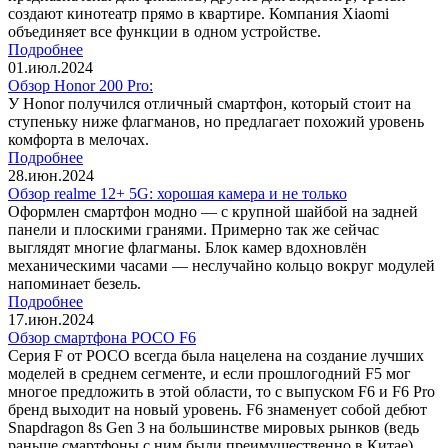
создают кинотеатр прямо в квартире. Компания Xiaomi
объединяет все функции в одном устройстве.
Подробнее
01.июл.2024
Обзор Honor 200 Pro:
У Honor получился отличный смартфон, который стоит на
ступеньку ниже флагманов, но предлагает похожий уровень
комфорта в мелочах.
Подробнее
28.июн.2024
Обзор realme 12+ 5G: хорошая камера и не только
Оформлен смартфон модно — с крупной шайбой на задней
панели и плоскими гранями. Примерно так же сейчас
выглядят многие флагманы. Блок камер вдохновлён
механическими часами — неслучайно кольцо вокруг модулей
напоминает безель.
Подробнее
17.июн.2024
Обзор смартфона POCO F6
Серия F от POCO всегда была нацелена на создание лучших
моделей в среднем сегменте, и если прошлогодний F5 мог
многое предложить в этой области, то с выпуском F6 и F6 Pro
бренд выходит на новый уровень. F6 знаменует собой дебют
Snapdragon 8s Gen 3 на большинстве мировых рынков (ведь
раньше смартфоны с ним были преимущественно в Китае),