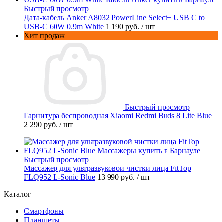
Быстрый просмотр
Дата-кабель Anker A8032 PowerLine Select+ USB C to
USB-C 60W 0.9m White
1 190 руб.
/ шт
Хит продаж
Быстрый просмотр
Гарнитура беспроводная Xiaomi Redmi Buds 8 Lite Blue
2 290 руб.
/ шт
Быстрый просмотр
Массажер для ультразвуковой чистки лица FitTop
FLQ952 L-Sonic Blue
13 990 руб.
/ шт
Каталог
Смартфоны
Планшеты