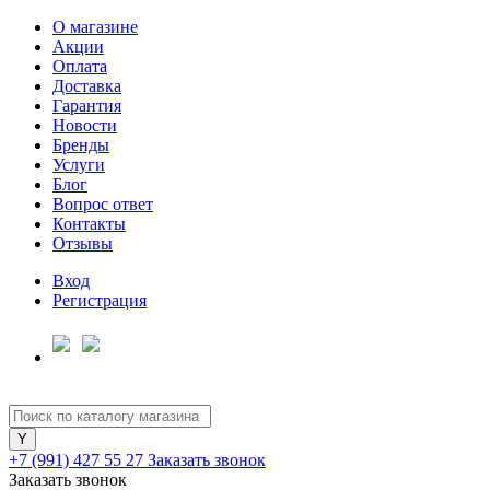
О магазине
Акции
Оплата
Доставка
Гарантия
Для клиентов всех банков
Новости
Бренды
Услуги
Разбейте
Блог
оплату
Вопрос ответ
на части
Контакты
без переплат
Отзывы
Вход
Регистрация
График платежей
Сегодня
25
%
+7 (991) 427 55 27
Заказать звонок
Заказать звонок