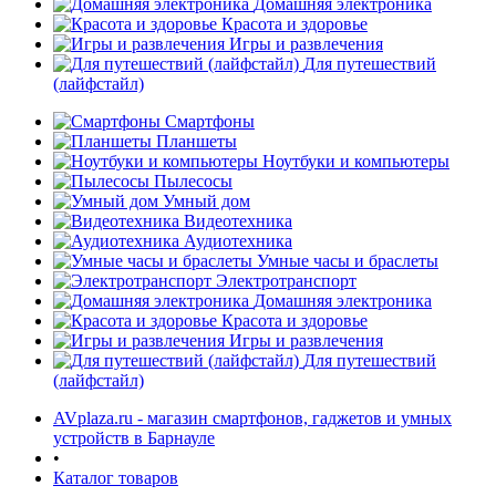
Домашняя электроника
Красота и здоровье
Игры и развлечения
Для путешествий
(лайфстайл)
Смартфоны
Планшеты
Ноутбуки и компьютеры
раз в 2 недели
Пылесосы
Умный дом
Видеотехника
Аудиотехника
Умные часы и браслеты
Электротранспорт
Домашняя электроника
Красота и здоровье
Игры и развлечения
Для путешествий
(лайфстайл)
AVplaza.ru - магазин смартфонов, гаджетов и умных
устройств в Барнауле
•
Каталог товаров