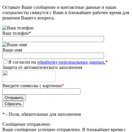
Оставьте Ваше сообщение и контактные данные и наши
Добавляйте товары
специалисты свяжутся с Вами в ближайшее рабочее время для
в корзину
решения Вашего вопроса.
Ваш телефон
*
Оплачивайте сегодня только
25
% картой любого банка
Ваше имя
Я согласен на
Получайте товар
обработку персональных данных.
*
Защита от автоматического заполнения
выбранный способом
Введите символы с картинки
*
Оставшиеся
75
% будут
списываться
с вашей карты
по
25
%
каждые 2 недели
*
- Поля, обязательные для заполнения
Сообщение отправлено
Ваше сообщение успешно отправлено. В ближайшее время с
Подробнее