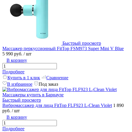
Быстрый просмотр
Массажер перкуссионный FitTop FSM973 Super Mini V Blue
5 990 руб.
/ шт
В корзину
Подробнее
Купить в 1 клик
Сравнение
В избранное
Под заказ
Быстрый просмотр
Вибромассажер для лица FitTop FLF923 L-Clean Violet
1 890
руб.
/ шт
В корзину
Подробнее