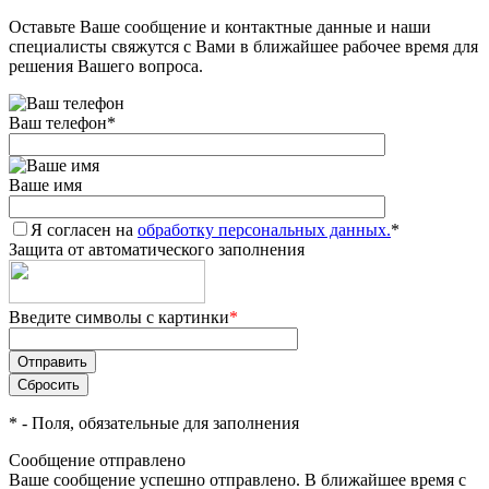
Оставьте Ваше сообщение и контактные данные и наши
Добавляйте товары
специалисты свяжутся с Вами в ближайшее рабочее время для
в корзину
решения Вашего вопроса.
Ваш телефон
*
Оплачивайте сегодня только
25
% картой любого банка
Ваше имя
Я согласен на
Получайте товар
обработку персональных данных.
*
Защита от автоматического заполнения
выбранный способом
Введите символы с картинки
*
Оставшиеся
75
% будут
списываться
с вашей карты
по
25
%
каждые 2 недели
*
- Поля, обязательные для заполнения
Сообщение отправлено
Ваше сообщение успешно отправлено. В ближайшее время с
Подробнее