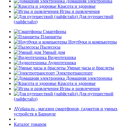
Домашняя электроника
Красота и здоровье
Игры и развлечения
Для путешествий
(лайфстайл)
Смартфоны
Планшеты
Ноутбуки и компьютеры
раз в 2 недели
Пылесосы
Умный дом
Видеотехника
Аудиотехника
Умные часы и браслеты
Электротранспорт
Домашняя электроника
Красота и здоровье
Игры и развлечения
Для путешествий
(лайфстайл)
AVplaza.ru - магазин смартфонов, гаджетов и умных
устройств в Барнауле
•
Каталог товаров