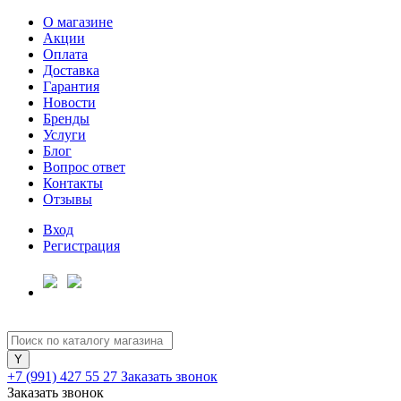
О магазине
Акции
Оплата
Доставка
Гарантия
Для клиентов всех банков
Новости
Бренды
Услуги
Разбейте
Блог
оплату
Вопрос ответ
на части
Контакты
без переплат
Отзывы
Вход
Регистрация
График платежей
Сегодня
25
%
+7 (991) 427 55 27
Заказать звонок
Заказать звонок