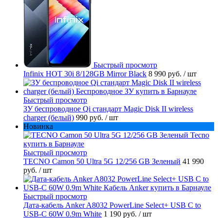
Быстрый просмотр
Infinix HOT 30i 8/128GB Mirror Black
8 990 руб.
/ шт
Быстрый просмотр
ЗУ беспроводное Qi стандарт Magic Disk II wireless
charger (белый)
990 руб.
/ шт
Новинка
Быстрый просмотр
TECNO Camon 50 Ultra 5G 12/256 GB Зеленый
41 990
руб.
/ шт
Быстрый просмотр
Дата-кабель Anker A8032 PowerLine Select+ USB C to
USB-C 60W 0.9m White
1 190 руб.
/ шт