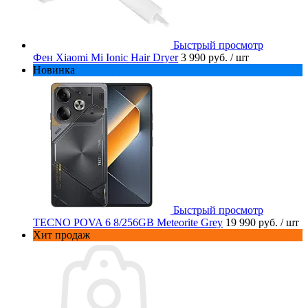
Быстрый просмотр
Фен Xiaomi Mi Ionic Hair Dryer
3 990 руб.
/ шт
Новинка
Быстрый просмотр
TECNO POVA 6 8/256GB Meteorite Grey
19 990 руб.
/ шт
Хит продаж