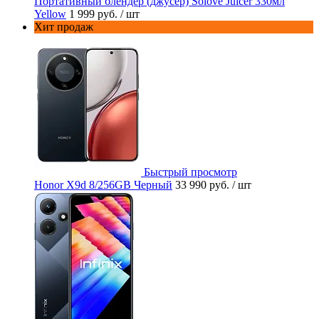
Портативный блендер (джусер) Solove Juicer 330мл
Yellow
1 999 руб.
/ шт
Хит продаж
Быстрый просмотр
Honor X9d 8/256GB Черный
33 990 руб.
/ шт