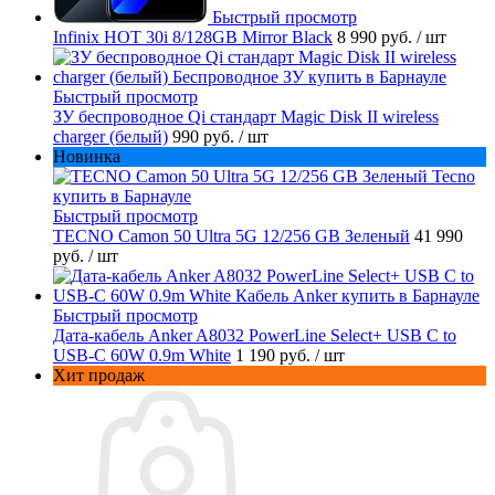
Быстрый просмотр
Infinix HOT 30i 8/128GB Mirror Black
8 990 руб.
/ шт
Быстрый просмотр
ЗУ беспроводное Qi стандарт Magic Disk II wireless
charger (белый)
990 руб.
/ шт
Новинка
Быстрый просмотр
TECNO Camon 50 Ultra 5G 12/256 GB Зеленый
41 990
руб.
/ шт
Быстрый просмотр
Дата-кабель Anker A8032 PowerLine Select+ USB C to
USB-C 60W 0.9m White
1 190 руб.
/ шт
Хит продаж