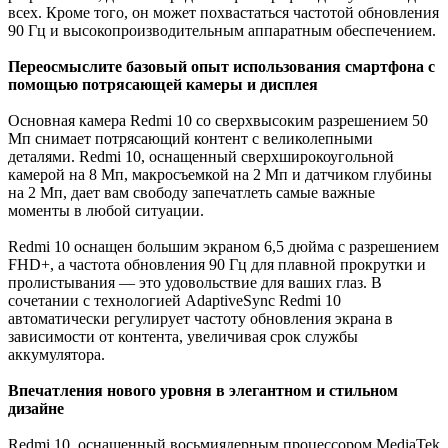
всех. Кроме того, он может похвастаться частотой обновления
90 Гц и высокопроизводительным аппаратным обеспечением.
Переосмыслите базовый опыт использования смартфона с
помощью потрясающей камеры и дисплея
Основная камера Redmi 10 со сверхвысоким разрешением 50
Мп снимает потрясающий контент с великолепными
деталями. Redmi 10, оснащенный сверхширокоугольной
камерой на 8 Мп, макросъемкой на 2 Мп и датчиком глубины
на 2 Мп, дает вам свободу запечатлеть самые важные
моменты в любой ситуации.
Redmi 10 оснащен большим экраном 6,5 дюйма с разрешением
FHD+, а частота обновления 90 Гц для плавной прокрутки и
пролистывания — это удовольствие для ваших глаз. В
сочетании с технологией AdaptiveSync Redmi 10
автоматически регулирует частоту обновления экрана в
зависимости от контента, увеличивая срок службы
аккумулятора.
Впечатления нового уровня в элегантном и стильном
дизайне
Redmi 10, оснащенный восьмиядерным процессором MediaTek