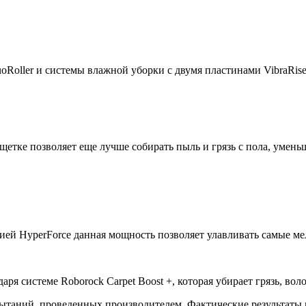
Roller и системы влажной уборки с двумя пластинами VibraRise
щетке позволяет еще лучше собирать пыль и грязь с пола, умен
ией HyperForce данная мощность позволяет улавливать самые ме
даря системе Roborock Carpet Boost +, которая убирает грязь, во
пытаний, проведенных производителем. Фактические результаты 