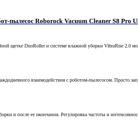
от-пылесос Roborock Vacuum Cleaner S8 Pro U
ой щетке DuoRoller и системе влажной уборки VibraRise 2.0 мож
аждодневного взаимодействия с роботом-пылесосом. Просто запу
орки и после ее окончания. Регулировка частоты и интенсивнос