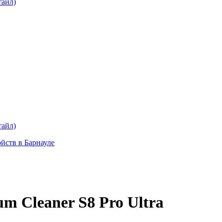
тайл)
тайл)
ойств в Барнауле
m Cleaner S8 Pro Ultra