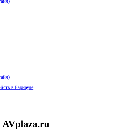
тайл)
тайл)
ойств в Барнауле
 AVplaza.ru