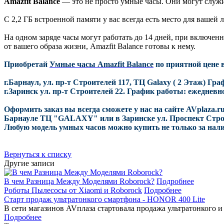
Amazfit Balance
— это не просто умные часы. Они могут служи
С 2,2 ГБ встроенной памяти у вас всегда есть место для вашей
На одном заряде часы могут работать до 14 дней, при включен
от вашего образа жизни, Amazfit Balance готовы к нему.
Приобрет
ай
Умные часы Amazfit Balance
по прия
тной цене 
г.Барнаул, ул. пр-т Строителей 117, ТЦ Galaxy ( 2 Этаж) Гра
г.Заринск ул. пр-т Строителей 22. График работы: ежедневно 
Оформить заказ вы всегда сможете у нас на сайте AVplaza.ru
Барнауле ТЦ "GALAXY" или в Заринске ул. Проспект Стро
Любую модель умных часов можно купить не только за нали
Вернуться к списку
Другие записи
В чем Разница Между Моделями Roborock?
Подробнее
Роботы Пылесосы от Xiaomi и Roborock
Подробнее
Старт продаж ультратонкого смартфона - HONOR 400 Lite
В сети магазинов AVплаза стартовала продажа ультратонкого и
Подробнее