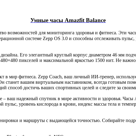
Умные часы Amazfit Balance
тво возможностей для мониторинга здоровья и фитнеса. Эти ч
рационной системе Zepp OS 3.0 и способны отслеживать пульс, 
дизайна. Его элегантный круглый корпус диаметром 46 мм подче
0×480 пикселей и максимальной яркостью 1500 нит. Не важно, 
кт в мир фитнеса. Zepp Coach, ваш личный ИИ-тренер, использ
 станет вашим виртуальным наставником, всегда готовым помочь
щий способ достичь ваших спортивных целей и следите за своим
e – ваш надежный спутник в мире активности и здоровья. Часы Am
 пульс, уровень кислорода в крови, индекс массы тела и темпе
енировки и маршруты с выдающейся точностью. Собирайте подр