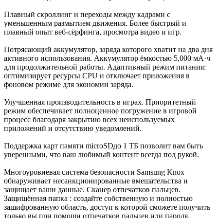
Плавный скроллинг и переходы между кадрами с
уменьшенным размытием движения. Более быстрый и
плавный опыт веб-сёрфинга, просмотра видео и игр.
Потрясающий аккумулятор, заряда которого хватит на два дня
активного использования. Аккумулятор ёмкостью 5,000 мА·ч
для продолжительной работы. Адаптивный режим питания:
оптимизирует ресурсы CPU и отключает приложения в
фоновом режиме для экономии заряда.
Улучшенная производительность в играх. Приоритетный
режим обеспечивает полноценное погружение в игровой
процесс благодаря закрытию всех неиспользуемых
приложений и отсутствию уведомлений.
Поддержка карт памяти microSDдо 1 ТБ позволит вам быть
уверенными, что ваш любимый контент всегда под рукой.
Многоуровневая система безопасности Samsung Knox
обнаруживает несанкционированные вмешательства и
защищает ваши данные. Сканер отпечатков пальцев.
Защищённая папка : создайте собственную и полностью
зашифрованную область, доступ к которой сможете получить
только вы при помощи отпечатков пальцев или пароля.