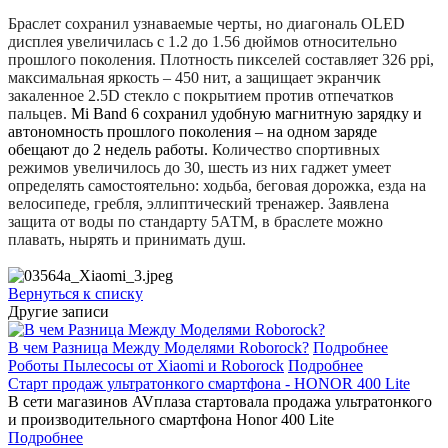
Браслет сохранил узнаваемые черты, но диагональ OLED
дисплея увеличилась с 1.2 до 1.56 дюймов относительно
прошлого поколения. Плотность пикселей составляет 326 ppi,
максимальная яркость – 450 нит, а защищает экранчик
закаленное 2.5D стекло с покрытием против отпечатков
пальцев.
Mi Band 6 сохранил удобную магнитную зарядку и
автономность прошлого поколения – на одном заряде
обещают до 2 недель работы.
Количество спортивных
режимов увеличилось до 30, шесть из них гаджет умеет
определять самостоятельно: ходьба, беговая дорожка, езда на
велосипеде, гребля, эллиптический тренажер. Заявлена
защита от воды по стандарту 5АТМ, в браслете можно
плавать, нырять и принимать душ.
Вернуться к списку
Другие записи
В чем Разница Между Моделями Roborock?
Подробнее
Роботы Пылесосы от Xiaomi и Roborock
Подробнее
Старт продаж ультратонкого смартфона - HONOR 400 Lite
В сети магазинов AVплаза стартовала продажа ультратонкого
и производительного смартфона Honor 400 Lite
Подробнее