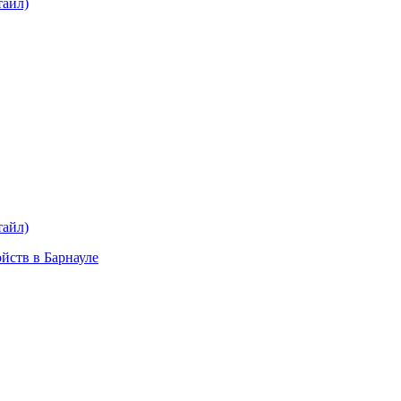
тайл)
тайл)
ойств в Барнауле