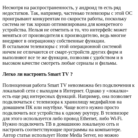
Несмотря на распространенность, у андроид тв есть ряд
недостатков. Так, например, частенько телевизоры с этой ОС
проигрывают конкурентам по скорости работы, поскольку
система не так хорошо оптимизирована для конкретного
устройства. Нельзя не отметить и то, что интерфейс может
меняться от производителя к производителю, ведь многие
внедряют в операционку собственные функции.
В остальном телевизоры с этой операционной системой
ничем не отличаются от смарт-устройств других фирм и
выполняют все те же функции, позволяя с удобством и в
высоком качестве смотреть любые сериалы и фильмы.
Легко ли настроить Smart TV ?
Полноценная работа Smart TV невозможна без подключения к
локальной сети с выходом в Интернет. Однако у «локалки»
есть еще ряд интересных функций. Например, она позволяет
подключаться c телевизора к хранилищу медифайлов на
домашнем ПК или ноутбуке. Чаще всего нужно просто
подключить все устройства к одному роутеру. В телевизоре
для этого используется либо провод Ethernet, либо Wi-Fi.
Нужно подключить ТВ в домашнюю локальную сеть и
настроить соответствующие программы на компьютере.
Автор статьи использует Home Media Server, но можно