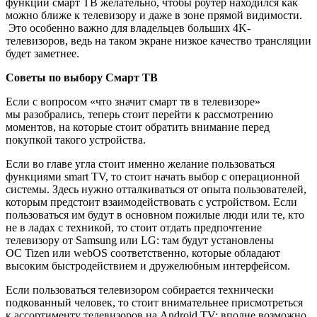
функций смарт ТВ желательно, чтобы роутер находился как
можно ближе к телевизору и даже в зоне прямой видимости.
Это особенно важно для владельцев больших 4K-
телевизоров, ведь на таком экране низкое качество трансляции
будет заметнее.
Советы по выбору Смарт ТВ
Если с вопросом «что значит смарт тв в телевизоре»
мы разобрались, теперь стоит перейти к рассмотрению
моментов, на которые стоит обратить внимание перед
покупкой такого устройства.
Если во главе угла стоит именно желание пользоваться
функциями smart TV, то стоит начать выбор с операционной
системы. Здесь нужно отталкиваться от опыта пользователей,
которым предстоит взаимодействовать с устройством. Если
пользоваться им будут в основном пожилые люди или те, кто
не в ладах с техникой, то стоит отдать предпочтение
телевизору от Samsung или LG: там будут установлены
ОС Tizen или webOS соответственно, которые обладают
высоким быстродействием и дружелюбным интерфейсом.
Если пользоваться телевизором собирается технически
подкованный человек, то стоит внимательнее присмотреться
к ассортименту телевизоров на Android TV: вполне возможно,