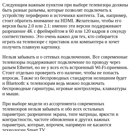
Следующим важным пунктом при выборе телевизора должны
быть разные разъемы, которые позволят подключить к
устройству периферию и источники контента. Так, например,
стоит обратить внимание на HDMI. Желательно, чтобы его
версия была 2.0 или 2.1: именно эти версии поддерживают
разрешение 4K с фреймрейтом в 60 или 120 кадров в секунду
соответственно. Это очень важно для тех, кто собирается
играть на телевизоре с приставок или компьютера и хочет
получить плавную картинку.
Нельзя забывать и о сетевых подключениях. Все современные
телевизоры поддерживают подключение по проводу через
разъем Ethernet, но не у всех есть встроенный Wi-Fi-приемник.
Стоит отдельно проверить его наличие, чтобы не попасть
впросак. Также из беспроводных стандартов нелишним будет
и Bluetooth: к телевизорам ведь можно подключать
беспроводные гарнитуры, игровые контроллеры, клавиатуры
и мыши.
При выборе модели из ассортимента современных
телевизоров нельзя забывать и обо всех остальных
параметрах: разрешении экрана, типе матрицы, яркости и
контрастности, частоте обновления и других важных
параметрах, которые, впрочем, напрямую не касаются
технологии Smart TV.