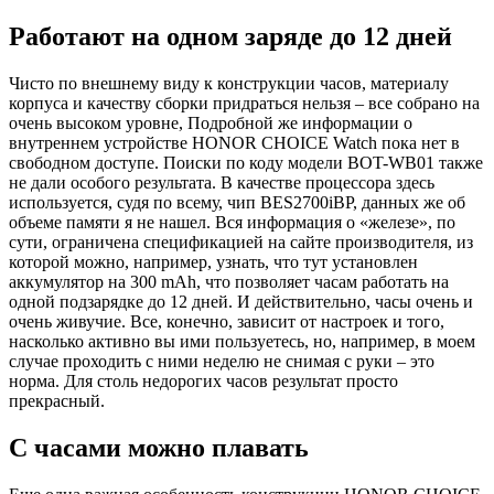
Работают на одном заряде до 12 дней
Чисто по внешнему виду к конструкции часов, материалу
корпуса и качеству сборки придраться нельзя – все собрано на
очень высоком уровне, Подробной же информации о
внутреннем устройстве HONOR CHOICE Watch пока нет в
свободном доступе. Поиски по коду модели BOT-WB01 также
не дали особого результата. В качестве процессора здесь
используется, судя по всему, чип BES2700iBP, данных же об
объеме памяти я не нашел. Вся информация о «железе», по
сути, ограничена спецификацией на сайте производителя, из
которой можно, например, узнать, что тут установлен
аккумулятор на 300 mAh, что позволяет часам работать на
одной подзарядке до 12 дней. И действительно, часы очень и
очень живучие. Все, конечно, зависит от настроек и того,
насколько активно вы ими пользуетесь, но, например, в моем
случае проходить с ними неделю не снимая с руки – это
норма. Для столь недорогих часов результат просто
прекрасный.
С часами можно плавать