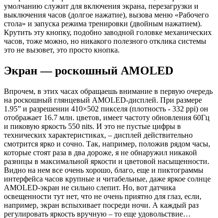
умолчанию служит для включения экрана, перезагрузки и
выключения часов (долгое нажатие), вызова меню «Рабочего
стола» и запуска режима тренировки (двойным нажатием).
Крутить эту кнопку, подобно заводной головке механических
часов, тоже можно, но никакого полезного отклика системы
это не вызовет, это просто кнопка.
Экран — роскошный AMOLED
Впрочем, в этих часах обращаешь внимание в первую очередь
на роскошный глянцевый AMOLED-дисплей. При размере
1.95” и разрешении 410×502 пикселя (плотность - 332 ppi) он
отображает 16.7 млн. цветов, имеет частоту обновления 60Гц
и пиковую яркость 550 nits. И это не пустые цифры в
технических характеристиках, – дисплей действительно
смотрится ярко и сочно. Так, например, положив рядом часы,
которые стоят раза в два дороже, я не обнаружил никакой
разницы в максимальной яркости и цветовой насыщенности.
Видно на нем все очень хорошо, благо, еще и пиктограммы
интерфейса часов крупные и читабельные, даже яркое солнце
AMOLED-экран не сильно слепит. Но, вот датчика
освещенности тут нет, что не очень приятно для глаз, если,
например, экран вспыхивает посреди ночи. А каждый раз
регулировать яркость вручную – то еще удовольствие…