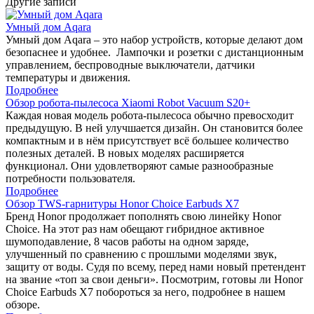
Другие записи
Умный дом Aqara
Умный дом Aqara – это набор устройств, которые делают дом
безопаснее и удобнее. Лампочки и розетки с дистанционным
управлением, беспроводные выключатели, датчики
температуры и движения.
Подробнее
Обзор робота-пылесоса Xiaomi Robot Vacuum S20+
Каждая новая модель робота-пылесоса обычно превосходит
предыдущую. В ней улучшается дизайн. Он становится более
компактным и в нём присутствует всё большее количество
полезных деталей. В новых моделях расширяется
функционал. Они удовлетворяют самые разнообразные
потребности пользователя.
Подробнее
Обзор TWS-гарнитуры Honor Choice Earbuds X7
Бренд Honor продолжает пополнять свою линейку Honor
Choice. На этот раз нам обещают гибридное активное
шумоподавление, 8 часов работы на одном заряде,
улучшенный по сравнению с прошлыми моделями звук,
защиту от воды. Судя по всему, перед нами новый претендент
на звание «топ за свои деньги». Посмотрим, готовы ли Honor
Choice Earbuds X7 побороться за него, подробнее в нашем
обзоре.