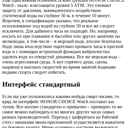
Еще одна важная особенность конструкции HONOR CHOICE
Watch - пыле- влагозащита уровня 5 АТМ. Это означает
защиту от давления, эквивалентного воздействию
статической воды на глубине 50 м, в течение 10 минут.
Впрочем, в спецификации указано, что реальное
использование под водой на глубине 50 м все же следует
исключить. Для дайвинга часы не подходят. Но, например,
носить их при плавании в бассейне или других занятиях на
мелководье, в том числе – в морской воде, вполне безопасно.
Надо лишь впоследствии тщательно промыть часы в пресной
воде и с помощью встроенной функции виброочистки
удалить воду из отверстий динамика. Все же морская вода –
очень агрессивная среда. А вот горячего душа, сауны,
ныряния и высоких скоростей во время занятий водными
видами спорта следует избегать.
Интерфейс стандартный
Если вы уже пользовались какими-нибудь смарт-часами, то
вряд ли интерфейс HONOR CHOICE Watch поставит вас
тупик. Все вполне стандартно и привычно – примерно то же
самое можно наблюдать и во многих других часах самых
разных производителей. Переход с циферблата на Рабочий
стол с иконками мини-приложений осуществляется нажатием
на боковую кнопку. Меню «горячих» настроек вызывается