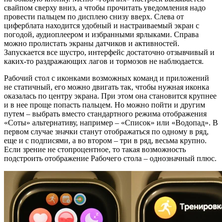
свайпом сверху вниз, а чтобы прочитать уведомления надо
провести пальцем по дисплею снизу вверх. Слева от
циферблата находится удобный и настраиваемый экран с
погодой, аудиоплеером и избранными ярлыками. Справа
можно пролистать экраны датчиков и активностей.
Запускается все шустро, интерфейс достаточно отзывчивый и
каких-то раздражающих лагов и тормозов не наблюдается.
Рабочий стол с иконками возможных команд и приложений
не статичный, его можно двигать так, чтобы нужная иконка
оказалась по центру экрана. При этом она становится крупнее
и в нее проще попасть пальцем. Но можно пойти и другим
путем – выбрать вместо стандартного режима отображения
«Соты» альтернативу, например – «Список» или «Водопад». В
первом случае значки станут отображаться по одному в ряд,
еще и с подписями, а во втором – три в ряд, весьма крупно.
Если зрение не стопроцентное, то такая возможность
подстроить отображение Рабочего стола – однозначный плюс.