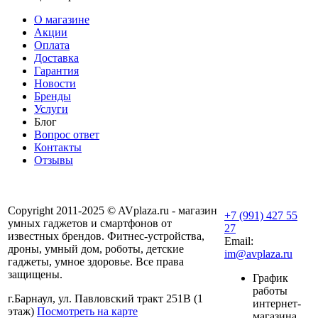
О магазине
Акции
Оплата
Доставка
Гарантия
Новости
Бренды
Услуги
Блог
Вопрос ответ
Контакты
Отзывы
Copyright 2011-2025 © AVplaza.ru - магазин
+7 (991) 427 55
умных гаджетов и смартфонов от
27
известных брендов. Фитнес-устройства,
Email:
дроны, умный дом, роботы, детские
im@avplaza.ru
гаджеты, умное здоровье. Все права
защищены.
График
работы
г.Барнаул, ул. Павловский тракт 251В (1
интернет-
этаж)
Посмотреть на карте
магазина