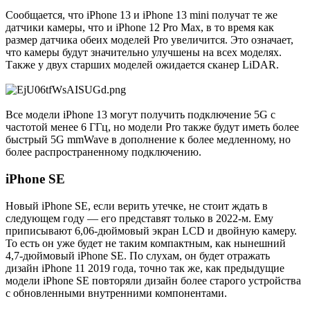
Сообщается, что iPhone 13 и iPhone 13 mini получат те же
датчики камеры, что и iPhone 12 Pro Max, в то время как
размер датчика обеих моделей Pro увеличится. Это означает,
что камеры будут значительно улучшены на всех моделях.
Также у двух старших моделей ожидается сканер LiDAR.
Все модели iPhone 13 могут получить подключение 5G с
частотой менее 6 ГГц, но модели Pro также будут иметь более
быстрый 5G mmWave в дополнение к более медленному, но
более распространенному подключению.
iPhone SE
Новый iPhone SE, если верить утечке, не стоит ждать в
следующем году — его представят только в
2022-м
. Ему
приписывают 6,
06-дюймовый
экран LCD и двойную камеру.
То есть он уже будет не таким компактным, как нынешний
4,
7-дюймовый
iPhone SE. По слухам, он будет отражать
дизайн iPhone 11 2019 года, точно так же, как предыдущие
модели iPhone SE повторяли дизайн более старого устройства
с обновленными внутренними компонентами.