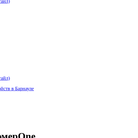
тайл)
тайл)
ойств в Барнауле
омерOne