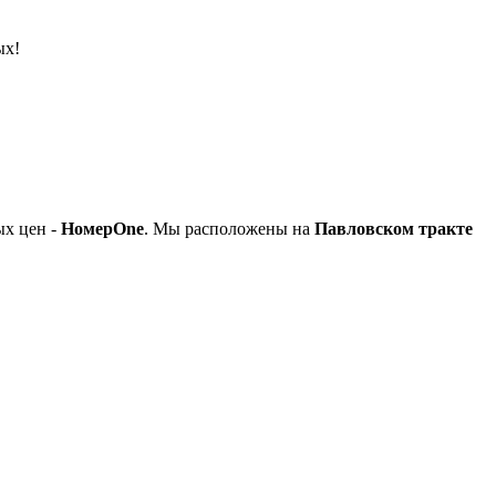
ых!
ых цен -
НомерOne
. Мы расположены на
Павловском тракте