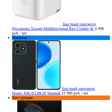
Быстрый просмотр
Рисоварка Xiaomi Multifunctional Rice Cooker 4L
6 990
руб.
/ шт
Новинка
Быстрый просмотр
Honor X8d 8/128GB Черный
21 990 руб.
/ шт
Хит продаж