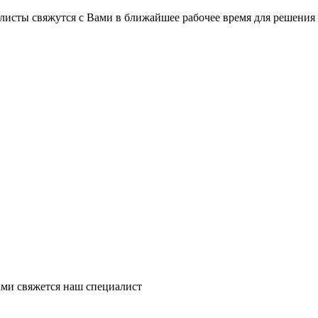
на части
без переплат
листы свяжутся с Вами в ближайшее рабочее время для решения
График платежей
Сегодня
25
%
Добавляйте товары
в корзину
Оплачивайте сегодня только
ми свяжется наш специалист
25
% картой любого банка