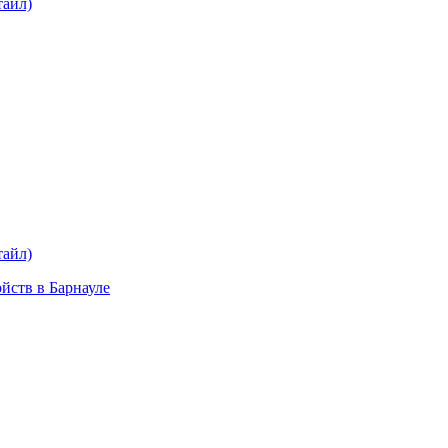
тайл)
plait.ru
раз в 2 недели
тайл)
ойств в Барнауле