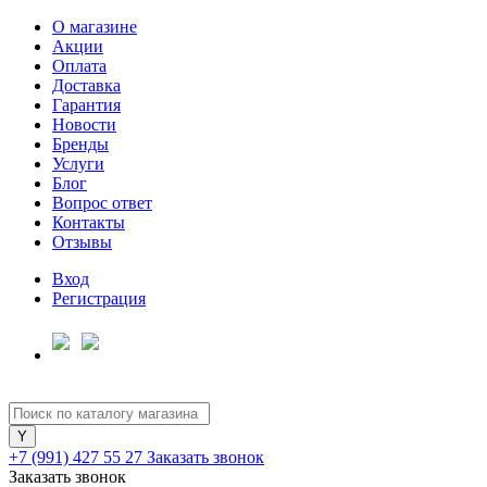
О магазине
Акции
Оплата
Доставка
Гарантия
Для клиентов всех банков
Новости
Бренды
Услуги
Разбейте
Блог
оплату
Вопрос ответ
на части
Контакты
без переплат
Отзывы
Вход
Регистрация
График платежей
Сегодня
25
%
+7 (991) 427 55 27
Заказать звонок
Заказать звонок