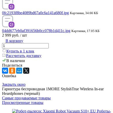
0fc2193f8be4089bd67a0c6a141a680f.jpg
Картинки, 34.66 КБ
04dd677eb0af391656b0cc078b1d411c.jpg
Картинки, 17.05 КБ
2 999 руб.
/ шт
В корзину
Купить в 1 клик
Рассчитать доставку
В наличии
Поделиться
Ошибка
Закрыть окно
Гарнитура беспроводная 1MORE StylishTrue Wireless In-ear
Heardphones (черный)
Самые продаваемые товары
Просмотренные товары