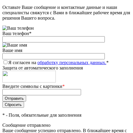
Оставьте Ваше сообщение и контактные данные и наши
Добавляйте товары
специалисты свяжутся с Вами в ближайшее рабочее время для
в корзину
решения Вашего вопроса.
Ваш телефон
*
Оплачивайте сегодня только
25
% картой любого банка
Ваше имя
Я согласен на
Получайте товар
обработку персональных данных.
*
Защита от автоматического заполнения
выбранный способом
Введите символы с картинки
*
Оставшиеся
75
% будут
списываться
с вашей карты
по
25
%
каждые 2 недели
*
- Поля, обязательные для заполнения
Сообщение отправлено
Ваше сообщение успешно отправлено. В ближайшее время с
Подробнее