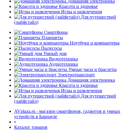
Домашняя электроника
Красота и здоровье
Игры и развлечения
Для путешествий
(лайфстайл)
Смартфоны
Планшеты
Ноутбуки и компьютеры
раз в 2 недели
Пылесосы
Умный дом
Видеотехника
Аудиотехника
Умные часы и браслеты
Электротранспорт
Домашняя электроника
Красота и здоровье
Игры и развлечения
Для путешествий
(лайфстайл)
AVplaza.ru - магазин смартфонов, гаджетов и умных
устройств в Барнауле
•
Каталог товаров