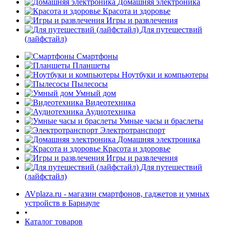
Домашняя электроника
Красота и здоровье
Игры и развлечения
Для путешествий
(лайфстайл)
Смартфоны
Планшеты
Ноутбуки и компьютеры
раз в 2 недели
Пылесосы
Умный дом
Видеотехника
Аудиотехника
Умные часы и браслеты
Электротранспорт
Домашняя электроника
Красота и здоровье
Игры и развлечения
Для путешествий
(лайфстайл)
AVplaza.ru - магазин смартфонов, гаджетов и умных
устройств в Барнауле
•
Каталог товаров