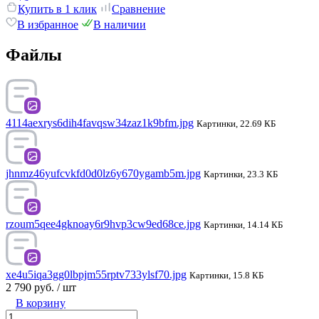
Купить в 1 клик
Сравнение
В избранное
В наличии
Файлы
4114aexrys6dih4favqsw34zaz1k9bfm.jpg
Картинки, 22.69 КБ
jhnmz46yufcvkfd0d0lz6y670ygamb5m.jpg
Картинки, 23.3 КБ
rzoum5qee4gknoay6r9hvp3cw9ed68ce.jpg
Картинки, 14.14 КБ
xe4u5iqa3gg0lbpjm55rptv733ylsf70.jpg
Картинки, 15.8 КБ
2 790 руб.
/ шт
В корзину