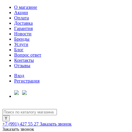
О магазине
Акции
Оплата
Доставка
Гарантия
Для клиентов всех банков
Новости
Бренды
Услуги
Разбейте
Блог
оплату
Вопрос ответ
на части
Контакты
без переплат
Отзывы
Вход
Регистрация
График платежей
Сегодня
25
%
+7 (991) 427 55 27
Заказать звонок
Заказать звонок