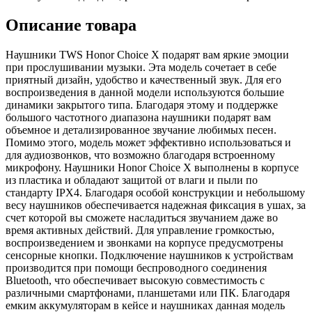
Описание товара
Наушники TWS Honor Choice X подарят вам яркие эмоции
при прослушивании музыки. Эта модель сочетает в себе
приятный дизайн, удобство и качественный звук. Для его
воспроизведения в данной модели используются большие
динамики закрытого типа. Благодаря этому и поддержке
большого частотного диапазона наушники подарят вам
объемное и детализированное звучание любимых песен.
Помимо этого, модель может эффективно использоваться и
для аудиозвонков, что возможно благодаря встроенному
микрофону. Наушники Honor Choice X выполнены в корпусе
из пластика и обладают защитой от влаги и пыли по
стандарту IPX4. Благодаря особой конструкции и небольшому
весу наушников обеспечивается надежная фиксация в ушах, за
счет которой вы сможете насладиться звучанием даже во
время активных действий. Для управление громкостью,
воспроизведением и звонками на корпусе предусмотрены
сенсорные кнопки. Подключение наушников к устройствам
производится при помощи беспроводного соединения
Bluetooth, что обеспечивает высокую совместимость с
различными смартфонами, планшетами или ПК. Благодаря
емким аккумуляторам в кейсе и наушниках данная модель