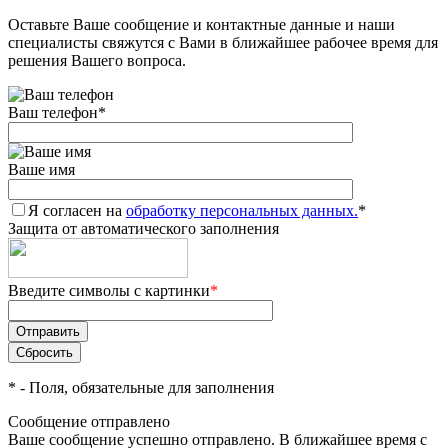
Оставьте Ваше сообщение и контактные данные и наши
Добавляйте товары
специалисты свяжутся с Вами в ближайшее рабочее время для
в корзину
решения Вашего вопроса.
Ваш телефон
*
Оплачивайте сегодня только
25
% картой любого банка
Ваше имя
Я согласен на
Получайте товар
обработку персональных данных.
*
Защита от автоматического заполнения
выбранный способом
Введите символы с картинки
*
Оставшиеся
75
% будут
списываться
с вашей карты
по
25
%
каждые 2 недели
*
- Поля, обязательные для заполнения
Сообщение отправлено
Ваше сообщение успешно отправлено. В ближайшее время с
Подробнее