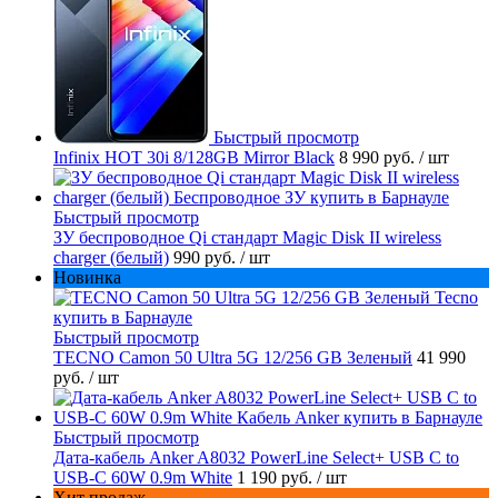
Быстрый просмотр
Infinix HOT 30i 8/128GB Mirror Black
8 990 руб.
/ шт
Быстрый просмотр
ЗУ беспроводное Qi стандарт Magic Disk II wireless
charger (белый)
990 руб.
/ шт
Новинка
Быстрый просмотр
TECNO Camon 50 Ultra 5G 12/256 GB Зеленый
41 990
руб.
/ шт
Быстрый просмотр
Дата-кабель Anker A8032 PowerLine Select+ USB C to
USB-C 60W 0.9m White
1 190 руб.
/ шт
Хит продаж