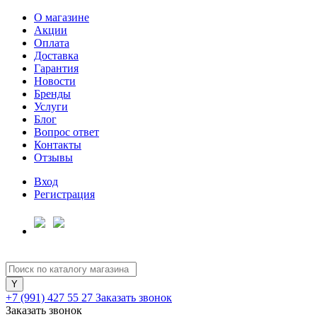
О магазине
Акции
Оплата
Доставка
Гарантия
Для клиентов всех банков
Новости
Бренды
Услуги
Разбейте
Блог
оплату
Вопрос ответ
на части
Контакты
без переплат
Отзывы
Вход
Регистрация
График платежей
Сегодня
25
%
+7 (991) 427 55 27
Заказать звонок
Заказать звонок