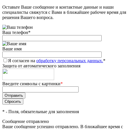
Оставьте Ваше сообщение и контактные данные и наши
Добавляйте товары
специалисты свяжутся с Вами в ближайшее рабочее время для
в корзину
решения Вашего вопроса.
Ваш телефон
*
Оплачивайте сегодня только
25
% картой любого банка
Ваше имя
Я согласен на
Получайте товар
обработку персональных данных.
*
Защита от автоматического заполнения
выбранный способом
Введите символы с картинки
*
Оставшиеся
75
% будут
списываться
с вашей карты
по
25
%
каждые 2 недели
*
- Поля, обязательные для заполнения
Сообщение отправлено
Ваше сообщение успешно отправлено. В ближайшее время с
Подробнее