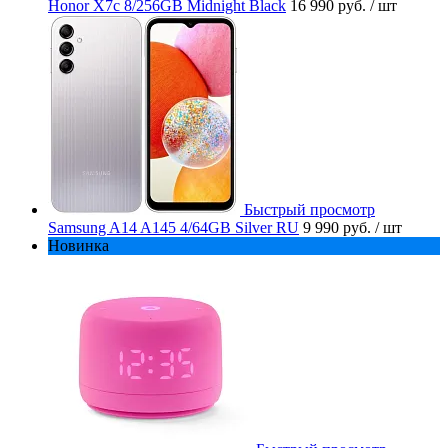
Honor X7c 8/256GB Midnight Black
16 990 руб.
/ шт
Быстрый просмотр
Samsung A14 A145 4/64GB Silver RU
9 990 руб.
/ шт
Новинка