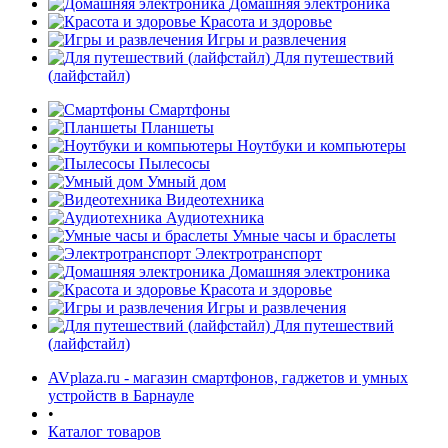
Домашняя электроника
Красота и здоровье
Игры и развлечения
Для путешествий
(лайфстайл)
Смартфоны
Планшеты
Ноутбуки и компьютеры
раз в 2 недели
Пылесосы
Умный дом
Видеотехника
Аудиотехника
Умные часы и браслеты
Электротранспорт
Домашняя электроника
Красота и здоровье
Игры и развлечения
Для путешествий
(лайфстайл)
AVplaza.ru - магазин смартфонов, гаджетов и умных
устройств в Барнауле
•
Каталог товаров