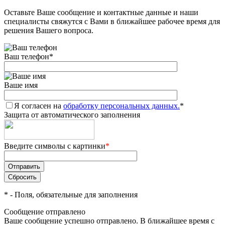
Оставьте Ваше сообщение и контактные данные и наши
Добавляйте товары
специалисты свяжутся с Вами в ближайшее рабочее время для
в корзину
решения Вашего вопроса.
Ваш телефон
*
Оплачивайте сегодня только
25
% картой любого банка
Ваше имя
Я согласен на
Получайте товар
обработку персональных данных.
*
Защита от автоматического заполнения
выбранный способом
Введите символы с картинки
*
Оставшиеся
75
% будут
списываться
с вашей карты
по
25
%
каждые 2 недели
*
- Поля, обязательные для заполнения
Сообщение отправлено
Ваше сообщение успешно отправлено. В ближайшее время с
Подробнее