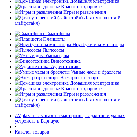
Домашняя электроника
Красота и здоровье
Игры и развлечения
Для путешествий
(лайфстайл)
Смартфоны
Планшеты
Ноутбуки и компьютеры
раз в 2 недели
Пылесосы
Умный дом
Видеотехника
Аудиотехника
Умные часы и браслеты
Электротранспорт
Домашняя электроника
Красота и здоровье
Игры и развлечения
Для путешествий
(лайфстайл)
AVplaza.ru - магазин смартфонов, гаджетов и умных
устройств в Барнауле
•
Каталог товаров