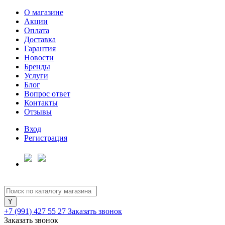
О магазине
Акции
Оплата
Доставка
Гарантия
Для клиентов всех банков
Новости
Бренды
Услуги
Разбейте
Блог
оплату
Вопрос ответ
на части
Контакты
без переплат
Отзывы
Вход
Регистрация
График платежей
Сегодня
25
%
+7 (991) 427 55 27
Заказать звонок
Заказать звонок