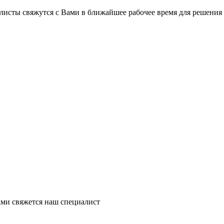
на части
без переплат
листы свяжутся с Вами в ближайшее рабочее время для решения
График платежей
Сегодня
25
%
Добавляйте товары
в корзину
Оплачивайте сегодня только
ми свяжется наш специалист
25
% картой любого банка