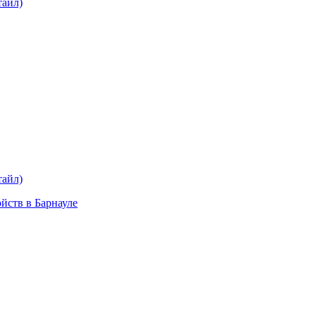
тайл)
plait.ru
раз в 2 недели
тайл)
ойств в Барнауле