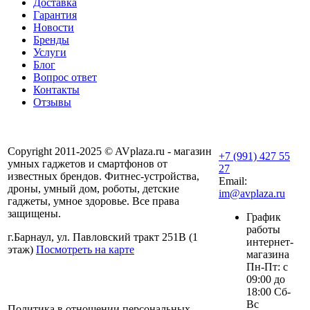
Доставка
Гарантия
Новости
Бренды
Услуги
Блог
Вопрос ответ
Контакты
Отзывы
Copyright 2011-2025 © AVplaza.ru - магазин
+7 (991) 427 55
умных гаджетов и смартфонов от
27
известных брендов. Фитнес-устройства,
Email:
дроны, умный дом, роботы, детские
im@avplaza.ru
гаджеты, умное здоровье. Все права
защищены.
График
работы
г.Барнаул, ул. Павловский тракт 251В (1
интернет-
этаж)
Посмотреть на карте
магазина
Пн-Пт: с
09:00 до
18:00 Сб-
Вс
Политика в отношении персональных