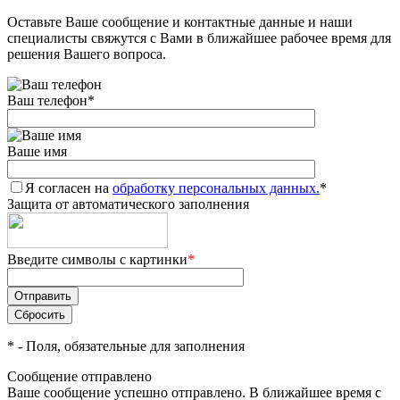
Оставьте Ваше сообщение и контактные данные и наши
Добавляйте товары
специалисты свяжутся с Вами в ближайшее рабочее время для
в корзину
решения Вашего вопроса.
Ваш телефон
*
Оплачивайте сегодня только
25
% картой любого банка
Ваше имя
Я согласен на
Получайте товар
обработку персональных данных.
*
Защита от автоматического заполнения
выбранный способом
Введите символы с картинки
*
Оставшиеся
75
% будут
списываться
с вашей карты
по
25
%
каждые 2 недели
*
- Поля, обязательные для заполнения
Сообщение отправлено
Ваше сообщение успешно отправлено. В ближайшее время с
Подробнее