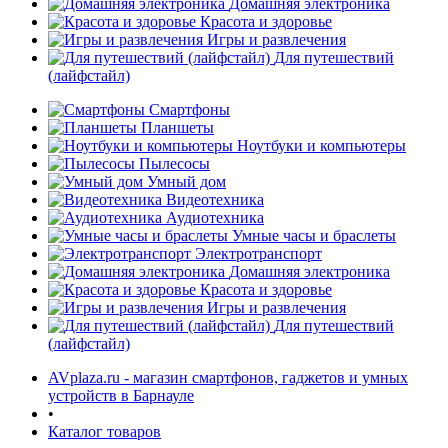
Домашняя электроника
Красота и здоровье
Игры и развлечения
Для путешествий
(лайфстайл)
Смартфоны
Планшеты
Ноутбуки и компьютеры
раз в 2 недели
Пылесосы
Умный дом
Видеотехника
Аудиотехника
Умные часы и браслеты
Электротранспорт
Домашняя электроника
Красота и здоровье
Игры и развлечения
Для путешествий
(лайфстайл)
AVplaza.ru - магазин смартфонов, гаджетов и умных
устройств в Барнауле
•
Каталог товаров