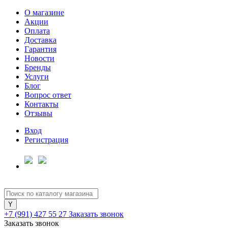
О магазине
Акции
Оплата
Доставка
Гарантия
Для клиентов всех банков
Новости
Бренды
Услуги
Разбейте
Блог
оплату
Вопрос ответ
на части
Контакты
без переплат
Отзывы
Вход
Регистрация
График платежей
Сегодня
25
%
+7 (991) 427 55 27
Заказать звонок
Заказать звонок