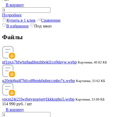
В корзину
Подробнее
Купить в 1 клик
Сравнение
В избранное
Под заказ
Файлы
nf1pxx7bfwbz8aahhgzhbokl1co9dayw.webp
Картинки, 40.82 КБ
q20okt6q4f7hfcol8brpk6qbnccmbo7x.webp
Картинки, 33.62 КБ
vpcm24r21lwrhgvgopjsetj1kkkopho5.webp
Картинки, 33.09 КБ
114 990 руб.
/ шт
В корзину