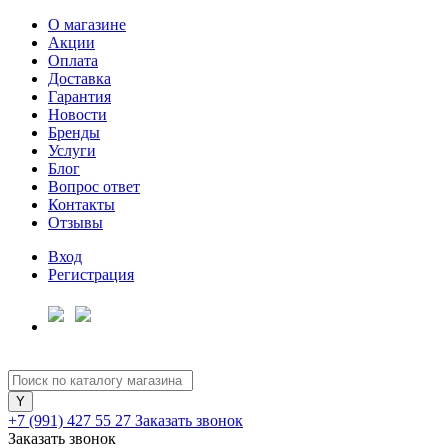
О магазине
Акции
Оплата
Доставка
Гарантия
Для клиентов всех банков
Новости
Бренды
Услуги
Разбейте
Блог
оплату
Вопрос ответ
на части
Контакты
без переплат
Отзывы
Вход
Регистрация
График платежей
Сегодня
25
%
+7 (991) 427 55 27
Заказать звонок
Заказать звонок