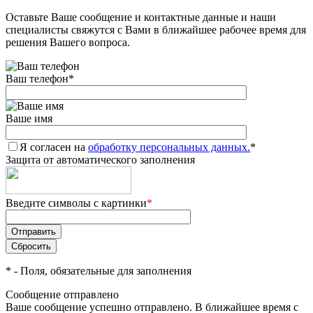
Оставьте Ваше сообщение и контактные данные и наши
Добавляйте товары
специалисты свяжутся с Вами в ближайшее рабочее время для
в корзину
решения Вашего вопроса.
Ваш телефон
*
Оплачивайте сегодня только
25
% картой любого банка
Ваше имя
Я согласен на
Получайте товар
обработку персональных данных.
*
Защита от автоматического заполнения
выбранный способом
Введите символы с картинки
*
Оставшиеся
75
% будут
списываться
с вашей карты
по
25
%
каждые 2 недели
*
- Поля, обязательные для заполнения
Сообщение отправлено
Ваше сообщение успешно отправлено. В ближайшее время с
Подробнее