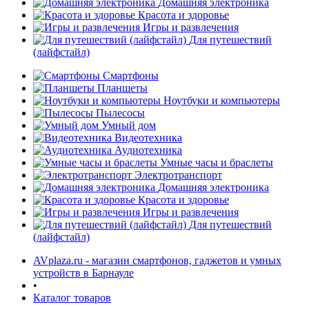
Домашняя электроника
Красота и здоровье
Игры и развлечения
Для путешествий
(лайфстайл)
Смартфоны
Планшеты
Ноутбуки и компьютеры
раз в 2 недели
Пылесосы
Умный дом
Видеотехника
Аудиотехника
Умные часы и браслеты
Электротранспорт
Домашняя электроника
Красота и здоровье
Игры и развлечения
Для путешествий
(лайфстайл)
AVplaza.ru - магазин смартфонов, гаджетов и умных
устройств в Барнауле
•
Каталог товаров