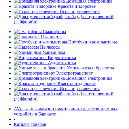
Домашняя электроника
Красота и здоровье
Игры и развлечения
Для путешествий
(лайфстайл)
Смартфоны
Планшеты
Ноутбуки и компьютеры
раз в 2 недели
Пылесосы
Умный дом
Видеотехника
Аудиотехника
Умные часы и браслеты
Электротранспорт
Домашняя электроника
Красота и здоровье
Игры и развлечения
Для путешествий
(лайфстайл)
AVplaza.ru - магазин смартфонов, гаджетов и умных
устройств в Барнауле
•
Каталог товаров