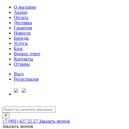
О магазине
Акции
Оплата
Доставка
Гарантия
Для клиентов всех банков
Новости
Бренды
Услуги
Разбейте
Блог
оплату
Вопрос ответ
на части
Контакты
без переплат
Отзывы
Вход
Регистрация
График платежей
Сегодня
25
%
+7 (991) 427 55 27
Заказать звонок
Заказать звонок