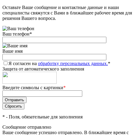
Оставьте Ваше сообщение и контактные данные и наши
Добавляйте товары
специалисты свяжутся с Вами в ближайшее рабочее время для
в корзину
решения Вашего вопроса.
Ваш телефон
*
Оплачивайте сегодня только
25
% картой любого банка
Ваше имя
Я согласен на
Получайте товар
обработку персональных данных.
*
Защита от автоматического заполнения
выбранный способом
Введите символы с картинки
*
Оставшиеся
75
% будут
списываться
с вашей карты
по
25
%
каждые 2 недели
*
- Поля, обязательные для заполнения
Сообщение отправлено
Ваше сообщение успешно отправлено. В ближайшее время с
Подробнее