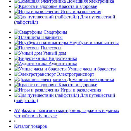
Домашняя электроника
Красота и здоровье
Игры и развлечения
Для путешествий
(лайфстайл)
Смартфоны
Планшеты
Ноутбуки и компьютеры
раз в 2 недели
Пылесосы
Умный дом
Видеотехника
Аудиотехника
Умные часы и браслеты
Электротранспорт
Домашняя электроника
Красота и здоровье
Игры и развлечения
Для путешествий
(лайфстайл)
AVplaza.ru - магазин смартфонов, гаджетов и умных
устройств в Барнауле
•
Каталог товаров