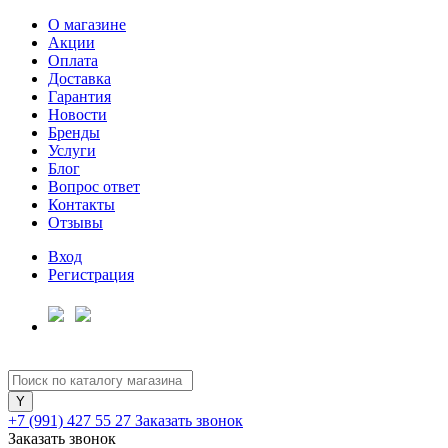
О магазине
Акции
Оплата
Доставка
Гарантия
Для клиентов всех банков
Новости
Бренды
Услуги
Разбейте
Блог
оплату
Вопрос ответ
на части
Контакты
без переплат
Отзывы
Вход
Регистрация
График платежей
Сегодня
25
%
+7 (991) 427 55 27
Заказать звонок
Заказать звонок