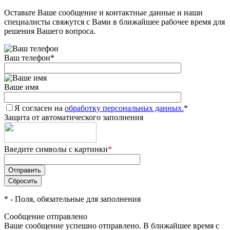
Оставьте Ваше сообщение и контактные данные и наши
Добавляйте товары
специалисты свяжутся с Вами в ближайшее рабочее время для
в корзину
решения Вашего вопроса.
Ваш телефон
*
Оплачивайте сегодня только
25
% картой любого банка
Ваше имя
Я согласен на
Получайте товар
обработку персональных данных.
*
Защита от автоматического заполнения
выбранный способом
Введите символы с картинки
*
Оставшиеся
75
% будут
списываться
с вашей карты
по
25
%
каждые 2 недели
*
- Поля, обязательные для заполнения
Сообщение отправлено
Ваше сообщение успешно отправлено. В ближайшее время с
Подробнее