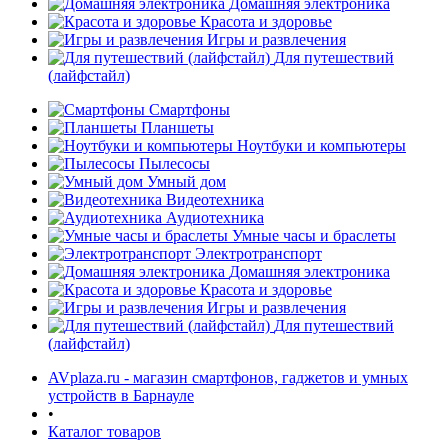
Домашняя электроника
Красота и здоровье
Игры и развлечения
Для путешествий
(лайфстайл)
Смартфоны
Планшеты
Ноутбуки и компьютеры
раз в 2 недели
Пылесосы
Умный дом
Видеотехника
Аудиотехника
Умные часы и браслеты
Электротранспорт
Домашняя электроника
Красота и здоровье
Игры и развлечения
Для путешествий
(лайфстайл)
AVplaza.ru - магазин смартфонов, гаджетов и умных
устройств в Барнауле
•
Каталог товаров