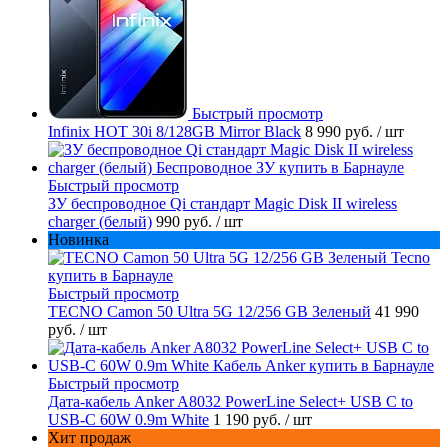
Быстрый просмотр
Infinix HOT 30i 8/128GB Mirror Black
8 990 руб.
/ шт
Быстрый просмотр
ЗУ беспроводное Qi стандарт Magic Disk II wireless
charger (белый)
990 руб.
/ шт
Новинка
Быстрый просмотр
TECNO Camon 50 Ultra 5G 12/256 GB Зеленый
41 990
руб.
/ шт
Быстрый просмотр
Дата-кабель Anker A8032 PowerLine Select+ USB C to
USB-C 60W 0.9m White
1 190 руб.
/ шт
Хит продаж