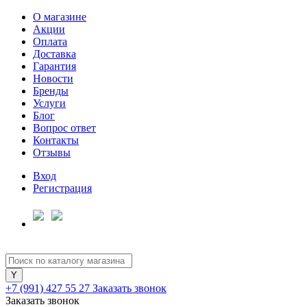
О магазине
Акции
Оплата
Доставка
Гарантия
Для клиентов всех банков
Новости
Бренды
Услуги
Разбейте
Блог
оплату
Вопрос ответ
на части
Контакты
без переплат
Отзывы
Вход
Регистрация
График платежей
Сегодня
25
%
+7 (991) 427 55 27
Заказать звонок
Заказать звонок