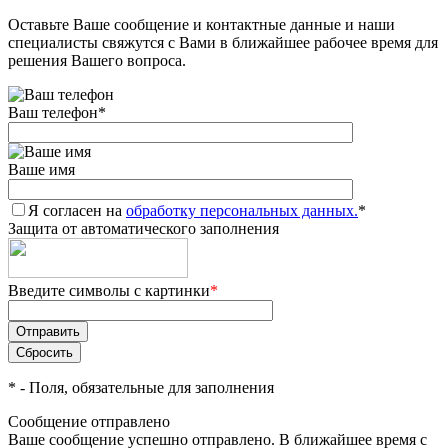
Оставьте Ваше сообщение и контактные данные и наши
Добавляйте товары
специалисты свяжутся с Вами в ближайшее рабочее время для
в корзину
решения Вашего вопроса.
Ваш телефон
*
Оплачивайте сегодня только
25
% картой любого банка
Ваше имя
Я согласен на
Получайте товар
обработку персональных данных.
*
Защита от автоматического заполнения
выбранный способом
Введите символы с картинки
*
Оставшиеся
75
% будут
списываться
с вашей карты
по
25
%
каждые 2 недели
*
- Поля, обязательные для заполнения
Сообщение отправлено
Ваше сообщение успешно отправлено. В ближайшее время с
Подробнее