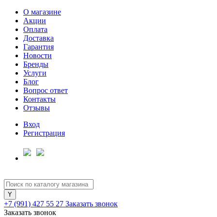
О магазине
Акции
Оплата
Доставка
Гарантия
Для клиентов всех банков
Новости
Бренды
Услуги
Разбейте
Блог
оплату
Вопрос ответ
на части
Контакты
без переплат
Отзывы
Вход
Регистрация
График платежей
Сегодня
25
%
+7 (991) 427 55 27
Заказать звонок
Заказать звонок