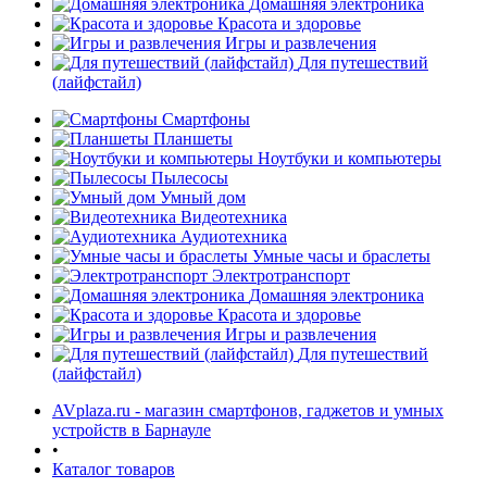
Домашняя электроника
Красота и здоровье
Игры и развлечения
Для путешествий
(лайфстайл)
Смартфоны
Планшеты
Ноутбуки и компьютеры
раз в 2 недели
Пылесосы
Умный дом
Видеотехника
Аудиотехника
Умные часы и браслеты
Электротранспорт
Домашняя электроника
Красота и здоровье
Игры и развлечения
Для путешествий
(лайфстайл)
AVplaza.ru - магазин смартфонов, гаджетов и умных
устройств в Барнауле
•
Каталог товаров