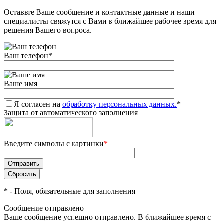
Оставьте Ваше сообщение и контактные данные и наши
Добавляйте товары
специалисты свяжутся с Вами в ближайшее рабочее время для
в корзину
решения Вашего вопроса.
Ваш телефон
*
Оплачивайте сегодня только
25
% картой любого банка
Ваше имя
Я согласен на
Получайте товар
обработку персональных данных.
*
Защита от автоматического заполнения
выбранный способом
Введите символы с картинки
*
Оставшиеся
75
% будут
списываться
с вашей карты
по
25
%
каждые 2 недели
*
- Поля, обязательные для заполнения
Сообщение отправлено
Ваше сообщение успешно отправлено. В ближайшее время с
Подробнее