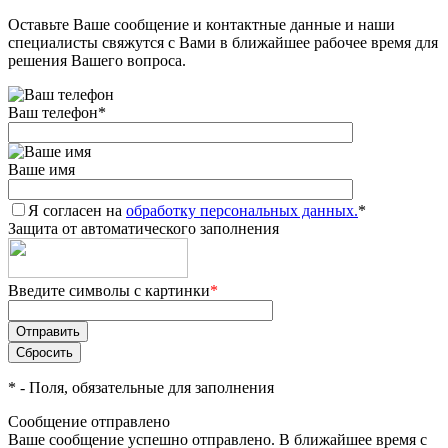
Оставьте Ваше сообщение и контактные данные и наши
Добавляйте товары
специалисты свяжутся с Вами в ближайшее рабочее время для
в корзину
решения Вашего вопроса.
Ваш телефон
*
Оплачивайте сегодня только
25
% картой любого банка
Ваше имя
Я согласен на
Получайте товар
обработку персональных данных.
*
Защита от автоматического заполнения
выбранный способом
Введите символы с картинки
*
Оставшиеся
75
% будут
списываться
с вашей карты
по
25
%
каждые 2 недели
*
- Поля, обязательные для заполнения
Сообщение отправлено
Ваше сообщение успешно отправлено. В ближайшее время с
Подробнее