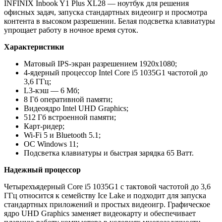
INFINIX Inbook Y1 Plus XL28 — ноутбук для решения
офисных задач, запуска стандартных видеоигр и просмотра
контента в высоком разрешении. Белая подсветка клавиатуры
упрощает работу в ночное время суток.
Характеристики
Матовый IPS-экран разрешением 1920х1080;
4-ядерный процессор Intel Core i5 1035G1 частотой до
3,6 ГГц;
L3-кэш — 6 Мб;
8 Гб оперативной памяти;
Видеоядро Intel UHD Graphics;
512 Гб встроенной памяти;
Карт-ридер;
Wi-Fi 5 и Bluetooth 5.1;
OC Windows 11;
Подсветка клавиатуры и быстрая зарядка 65 Ватт.
Надежный процессор
Четырехъядерный Core i5 1035G1 с тактовой частотой до 3,6
ГГц относится к семейству Ice Lake и подходит для запуска
стандартных приложений и простых видеоигр. Графическое
ядро UHD Graphics заменяет видеокарту и обеспечивает