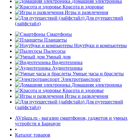
Домашняя электроника
Красота и здоровье
Игры и развлечения
Для путешествий
(лайфстайл)
Смартфоны
Планшеты
Ноутбуки и компьютеры
раз в 2 недели
Пылесосы
Умный дом
Видеотехника
Аудиотехника
Умные часы и браслеты
Электротранспорт
Домашняя электроника
Красота и здоровье
Игры и развлечения
Для путешествий
(лайфстайл)
AVplaza.ru - магазин смартфонов, гаджетов и умных
устройств в Барнауле
•
Каталог товаров