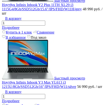
Быстрый просмотр
Ноутбук Infinix Inbook Y2 Plus 11TH XL29 i3
1115G4/8Gb/SSD512Gb/15.6"/IPS/FHD/W11H/grey
48 990 руб.
/
шт
В корзину
Подробнее
Купить в 1 клик
Сравнение
В избранное
Под заказ
Быстрый просмотр
Ноутбук Infinix Inbook Y3 Max YL613 i3
1215U/8Gb/SSD512Gb/16"/IPS/FHD/W11/silver
56 990 руб.
/ шт
В корзину
Подробнее