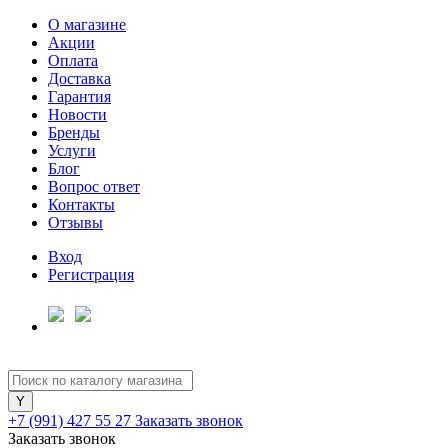
О магазине
Акции
Оплата
Доставка
Гарантия
Для клиентов всех банков
Новости
Бренды
Услуги
Разбейте
Блог
оплату
Вопрос ответ
на части
Контакты
без переплат
Отзывы
Вход
Регистрация
График платежей
Сегодня
25
%
+7 (991) 427 55 27
Заказать звонок
Заказать звонок