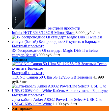
Быстрый просмотр
Infinix HOT 30i 8/128GB Mirror Black
8 990 руб.
/ шт
Быстрый просмотр
ЗУ беспроводное Qi стандарт Magic Disk II wireless
charger (белый)
990 руб.
/ шт
Новинка
Быстрый просмотр
TECNO Camon 50 Ultra 5G 12/256 GB Зеленый
41 990
руб.
/ шт
Быстрый просмотр
Дата-кабель Anker A8032 PowerLine Select+ USB C to
USB-C 60W 0.9m White
1 190 руб.
/ шт
Хит продаж