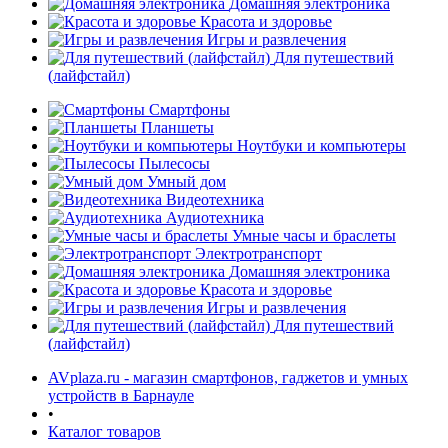
Домашняя электроника
Красота и здоровье
Игры и развлечения
Для путешествий
(лайфстайл)
Смартфоны
Планшеты
Ноутбуки и компьютеры
раз в 2 недели
Пылесосы
Умный дом
Видеотехника
Аудиотехника
Умные часы и браслеты
Электротранспорт
Домашняя электроника
Красота и здоровье
Игры и развлечения
Для путешествий
(лайфстайл)
AVplaza.ru - магазин смартфонов, гаджетов и умных
устройств в Барнауле
•
Каталог товаров