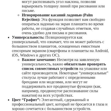
могут распознавать угол наклона, позволяя
варьировать толщину линий при рисовании или
письме.
Игнорирование касаний ладонью (Palm
Rejection):
Эта функция позволяет вам свободно
опираться ладонью на экран планшета во время
работы, не создавая случайных отметков, что
очень удобно для письма и рисования.
Универсальность:
Позиционируется как
универсальный, что означает, что он может работать с
большинством планшетов, оснащенных емкостным
сенсорным экраном (смартфоны и планшеты на Android,
iOS, Windows и других ОС).
Важное замечание:
Несмотря на заявленную
универсальность, важно
обязательно проверять
список совместимых устройств
на упаковке или
сайте производителя. Некоторые “универсальные”
стилусы лучше работают с определенными
брендами или моделями, или могут не
поддерживать все продвинутые функции (как,
например, продвинутое распознавание силы
нажатия) на всех устройствах.
Цвет “Графит”:
Элегантный, сдержанный и
профессиональный цвет, который не бросается в глаза и
хорошо сочетается с большинством устройств.