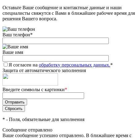
Оставьте Ваше сообщение и контактные данные и наши
Добавляйте товары
специалисты свяжутся с Вами в ближайшее рабочее время для
в корзину
решения Вашего вопроса.
Ваш телефон
*
Оплачивайте сегодня только
25
% картой любого банка
Ваше имя
Я согласен на
Получайте товар
обработку персональных данных.
*
Защита от автоматического заполнения
выбранный способом
Введите символы с картинки
*
Оставшиеся
75
% будут
списываться
с вашей карты
по
25
%
каждые 2 недели
*
- Поля, обязательные для заполнения
Сообщение отправлено
Ваше сообщение успешно отправлено. В ближайшее время с
Подробнее