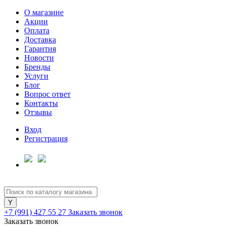
О магазине
Акции
Оплата
Доставка
Гарантия
Для клиентов всех банков
Новости
Бренды
Услуги
Разбейте
Блог
оплату
Вопрос ответ
на части
Контакты
без переплат
Отзывы
Вход
Регистрация
График платежей
Сегодня
25
%
+7 (991) 427 55 27
Заказать звонок
Заказать звонок