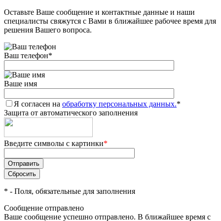
Оставьте Ваше сообщение и контактные данные и наши
Добавляйте товары
специалисты свяжутся с Вами в ближайшее рабочее время для
в корзину
решения Вашего вопроса.
Ваш телефон
*
Оплачивайте сегодня только
25
% картой любого банка
Ваше имя
Я согласен на
Получайте товар
обработку персональных данных.
*
Защита от автоматического заполнения
выбранный способом
Введите символы с картинки
*
Оставшиеся
75
% будут
списываться
с вашей карты
по
25
%
каждые 2 недели
*
- Поля, обязательные для заполнения
Сообщение отправлено
Ваше сообщение успешно отправлено. В ближайшее время с
Подробнее