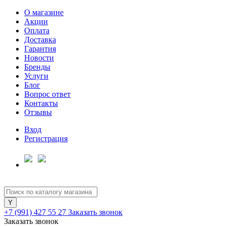
О магазине
Акции
Оплата
Доставка
Гарантия
Для клиентов всех банков
Новости
Бренды
Услуги
Разбейте
Блог
оплату
Вопрос ответ
на части
Контакты
без переплат
Отзывы
Вход
Регистрация
График платежей
Сегодня
25
%
+7 (991) 427 55 27
Заказать звонок
Заказать звонок