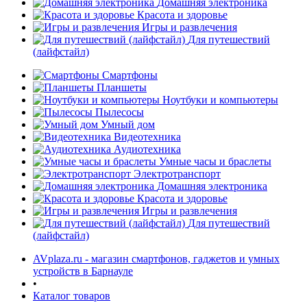
Домашняя электроника
Красота и здоровье
Игры и развлечения
Для путешествий
(лайфстайл)
Смартфоны
Планшеты
Ноутбуки и компьютеры
раз в 2 недели
Пылесосы
Умный дом
Видеотехника
Аудиотехника
Умные часы и браслеты
Электротранспорт
Домашняя электроника
Красота и здоровье
Игры и развлечения
Для путешествий
(лайфстайл)
AVplaza.ru - магазин смартфонов, гаджетов и умных
устройств в Барнауле
•
Каталог товаров