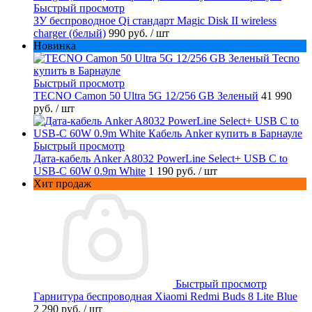
Быстрый просмотр
ЗУ беспроводное Qi стандарт Magic Disk II wireless
charger (белый)
990 руб.
/ шт
Новинка
Быстрый просмотр
TECNO Camon 50 Ultra 5G 12/256 GB Зеленый
41 990
руб.
/ шт
Быстрый просмотр
Дата-кабель Anker A8032 PowerLine Select+ USB C to
USB-C 60W 0.9m White
1 190 руб.
/ шт
Хит продаж
Быстрый просмотр
Гарнитура беспроводная Xiaomi Redmi Buds 8 Lite Blue
2 290 руб.
/ шт