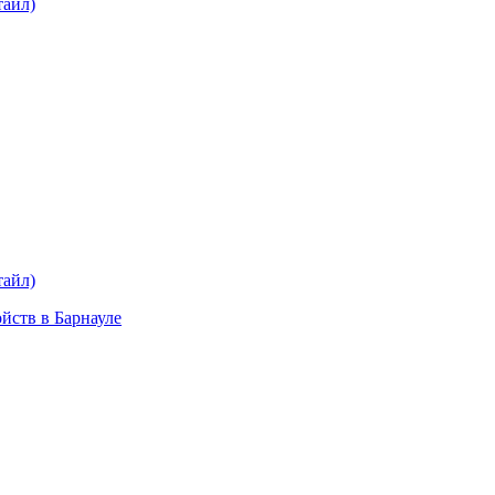
тайл)
plait.ru
раз в 2 недели
тайл)
ойств в Барнауле