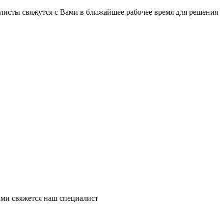
на части
без переплат
листы свяжутся с Вами в ближайшее рабочее время для решения
График платежей
Сегодня
25
%
Добавляйте товары
в корзину
Оплачивайте сегодня только
ми свяжется наш специалист
25
% картой любого банка