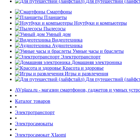
Для путешествий (лайфс
Смартфоны
Планшеты
Ноутбуки и компьютеры
Пылесосы
Умный дом
Видеотехника
Аудиотехника
Умные часы и браслеты
Электротранспорт
Домашняя электроника
Красота и здоровье
Игры и развлечения
Для путешествий (лайфс
AVplaza.ru - магазин смартфонов, гаджетов и умных устр
•
Каталог товаров
•
Электротранспорт
•
Электросамокаты
•
Электросамокат XIaomi