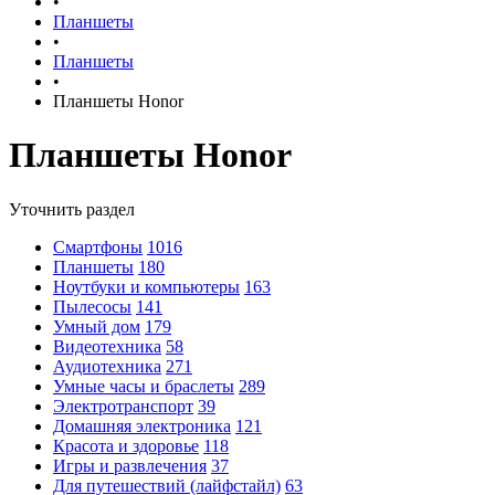
•
Планшеты
•
Планшеты
•
Планшеты Honor
Планшеты Honor
Уточнить раздел
Смартфоны
1016
Планшеты
180
Ноутбуки и компьютеры
163
Пылесосы
141
Умный дом
179
Видеотехника
58
Аудиотехника
271
Умные часы и браслеты
289
Электротранспорт
39
Домашняя электроника
121
Красота и здоровье
118
Игры и развлечения
37
Для путешествий (лайфстайл)
63